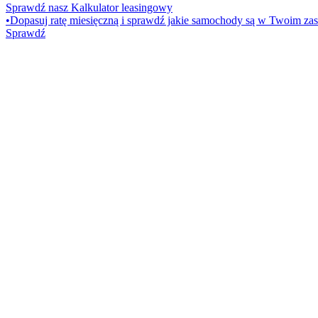
Sprawdź nasz Kalkulator leasingowy
•
Dopasuj ratę miesięczną i sprawdź jakie samochody są w Twoim zas
Sprawdź