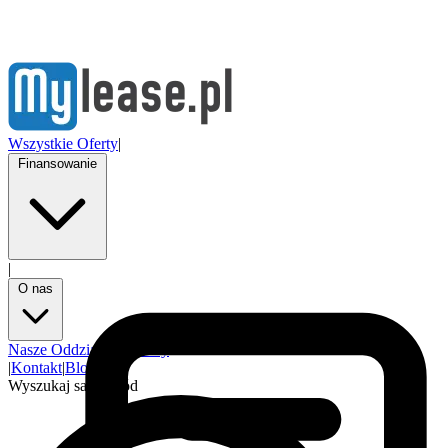
Wszystkie Oferty
|
Finansowanie
|
O nas
Nasze Oddziały
Partnerzy
|
Kontakt
|
Blog
Wyszukaj samochód