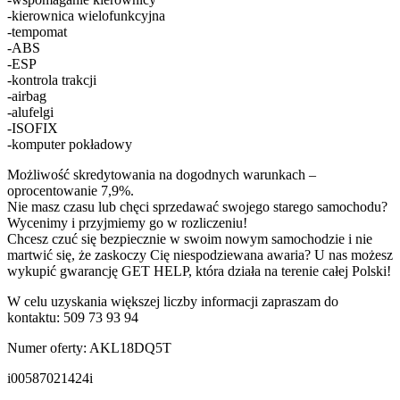
-kierownica wielofunkcyjna
-tempomat
-ABS
-ESP
-kontrola trakcji
-airbag
-alufelgi
-ISOFIX
-komputer pokładowy
Możliwość skredytowania na dogodnych warunkach –
oprocentowanie 7,9%.
Nie masz czasu lub chęci sprzedawać swojego starego samochodu?
Wycenimy i przyjmiemy go w rozliczeniu!
Chcesz czuć się bezpiecznie w swoim nowym samochodzie i nie
martwić się, że zaskoczy Cię niespodziewana awaria? U nas możesz
wykupić gwarancję GET HELP, która działa na terenie całej Polski!
W celu uzyskania większej liczby informacji zapraszam do
kontaktu: 509 73 93 94
Numer oferty: AKL18DQ5T
i00587021424i