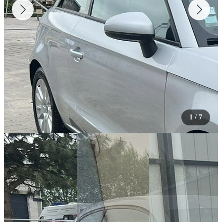
1
/
7