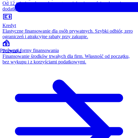
Od 12 miesięcy, bez opłaty wstępnej, konieczności wykupu i
dodatkowych kosztów. Wszystko w cenie raty.
Kredyt
Elastyczne finansowanie dla osób prywatnych. Szybki odbiór, zero
ograniczeń i atrakcyjne rabaty przy zakupie.
Porównaj formy finansowania
Pożyczka
Finansowanie środków trwałych dla firm. Własność od początku,
bez wykupu i z korzyściami podatkowymi.