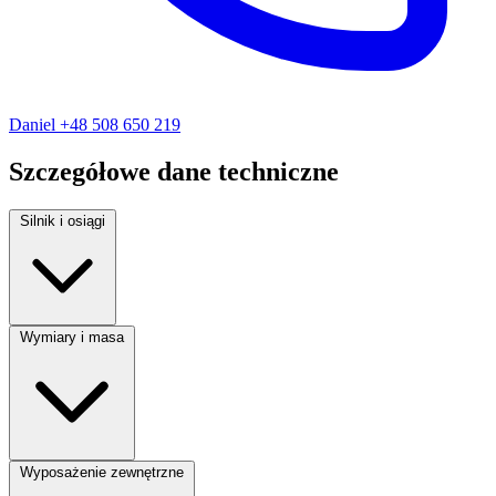
Daniel
+48 508 650 219
Szczegółowe dane techniczne
Silnik i osiągi
Rodzaj paliwa:
Diesel
Wymiary i masa
Moc silnika:
105 KM
Pojemność silnika:
1600 cm³
Liczba miejsc:
4
Wyposażenie zewnętrzne
Liczba drzwi:
3