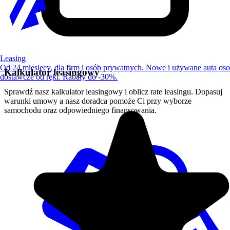
Leasing
Od 24 miesięcy, dla firm i osób prywatnych. Nowe i używane auta os
Kalkulator leasingowy
dostawcze od ręki. Rabaty do -30%.
Sprawdź nasz kalkulator leasingowy i oblicz rate leasingu. Dopasuj
warunki umowy a nasz doradca pomoże Ci przy wyborze
samochodu oraz odpowiedniego finansowania.