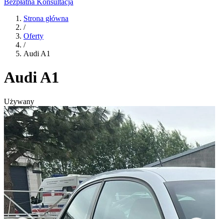
Bezpłatna Konsultacja
Strona główna
/
Oferty
/
Audi A1
Audi A1
Używany