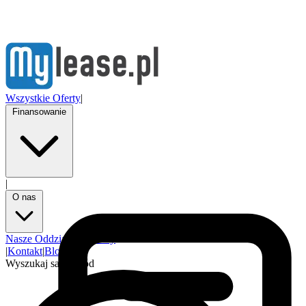
Wszystkie Oferty
|
Finansowanie
|
O nas
Nasze Oddziały
Partnerzy
|
Kontakt
|
Blog
Wyszukaj samochód