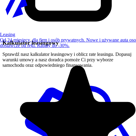
Leasing
Od 24 miesięcy, dla firm i osób prywatnych. Nowe i używane auta os
Kalkulator leasingowy
dostawcze od ręki. Rabaty do -30%.
Sprawdź nasz kalkulator leasingowy i oblicz rate leasingu. Dopasuj
warunki umowy a nasz doradca pomoże Ci przy wyborze
samochodu oraz odpowiedniego finansowania.