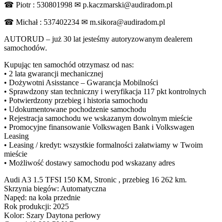
☎ Piotr : 530801998 ✉ p.kaczmarski@audiradom.pl
☎ Michał : 537402234 ✉ m.sikora@audiradom.pl
AUTORUD – już 30 lat jesteśmy autoryzowanym dealerem
samochodów.
Kupując ten samochód otrzymasz od nas:
• 2 lata gwarancji mechanicznej
• Dożywotni Asisstance – Gwarancja Mobilności
• Sprawdzony stan techniczny i weryfikacja 117 pkt kontrolnych
• Potwierdzony przebieg i historia samochodu
• Udokumentowane pochodzenie samochodu
• Rejestracja samochodu we wskazanym dowolnym mieście
• Promocyjne finansowanie Volkswagen Bank i Volkswagen
Leasing
• Leasing / kredyt: wszystkie formalności załatwiamy w Twoim
mieście
• Możliwość dostawy samochodu pod wskazany adres
Audi A3 1.5 TFSI 150 KM, Stronic , przebieg 16 262 km.
Skrzynia biegów: Automatyczna
Napęd: na koła przednie
Rok produkcji: 2025
Kolor: Szary Daytona perłowy