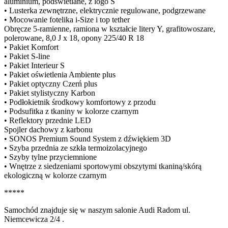
aluminium, podświetlane, z logo S
• Lusterka zewnętrzne, elektrycznie regulowane, podgrzewane
• Mocowanie fotelika i-Size i top tether
Obręcze 5-ramienne, ramiona w kształcie litery Y, grafitowoszare,
polerowane, 8,0 J x 18, opony 225/40 R 18
• Pakiet Komfort
• Pakiet S-line
• Pakiet Interieur S
• Pakiet oświetlenia Ambiente plus
• Pakiet optyczny Czerń plus
• Pakiet stylistyczny Karbon
• Podłokietnik środkowy komfortowy z przodu
• Podsufitka z tkaniny w kolorze czarnym
• Reflektory przednie LED
Spojler dachowy z karbonu
• SONOS Premium Sound System z dźwiękiem 3D
• Szyba przednia ze szkła termoizolacyjnego
• Szyby tylne przyciemnione
• Wnętrze z siedzeniami sportowymi obszytymi tkaniną/skórą
ekologiczną w kolorze czarnym
*****
Samochód znajduje się w naszym salonie Audi Radom ul.
Niemcewicza 2/4 .