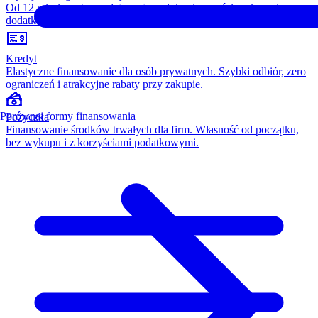
Od 12 miesięcy, bez opłaty wstępnej, konieczności wykupu i
dodatkowych kosztów. Wszystko w cenie raty.
Kredyt
Elastyczne finansowanie dla osób prywatnych. Szybki odbiór, zero
ograniczeń i atrakcyjne rabaty przy zakupie.
Porównaj formy finansowania
Pożyczka
Finansowanie środków trwałych dla firm. Własność od początku,
bez wykupu i z korzyściami podatkowymi.