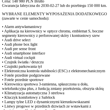
Cena: 148 980 PLN Brutto
Gwarancja fabryczna do 2030-02-27 lub do przebiegu 150 000 km.
WYBRANE ELEMENTY WYPOSAŻENIA DODATKOWEGO
(zawarte w cenie samochodu):
• Alarm antywłamaniowy
• Aplikacja na kierownicy w optyce chromu, emblemat S, boczne
segmenty kierownicy z perforowanej skóry i kontrastowy szew
• Audi drive select
• Audi phone box light
• Audi pre sense front
• Audi smartphone interface
• Audi virtual cockpit
• Czujnik światła / deszczu
• Czujniki parkowania tył
• Elektroniczna kontrola stabilności (ESC) z elektromechanicznym
• Fotele przednie podgrzewane
• Fotele przednie sportowe
• Kierownica sportowa 3-ramienna, spłaszczona u dołu,
wielofunkcyjna plus, z funkcją zmiany przełożenia, obszyta skórą
• Klimatyzacja automatyczna 3 strefowa
• Kluczyk komfortowy z Safelock
• Lampy tylne LED z dynamicznymi kierunkowskazami
• Listwy progowe w przednich drzwiach ze wstawkami z