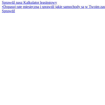
Sprawdź nasz Kalkulator leasingowy
•
Dopasuj ratę miesięczną i sprawdź jakie samochody są w Twoim zas
Sprawdź