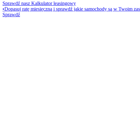
Sprawdź nasz Kalkulator leasingowy
•
Dopasuj ratę miesięczną i sprawdź jakie samochody są w Twoim zas
Sprawdź