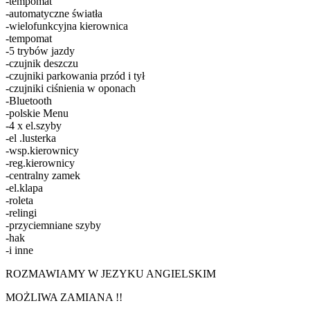
-tempomat
-automatyczne światła
-wielofunkcyjna kierownica
-tempomat
-5 trybów jazdy
-czujnik deszczu
-czujniki parkowania przód i tył
-czujniki ciśnienia w oponach
-Bluetooth
-polskie Menu
-4 x el.szyby
-el .lusterka
-wsp.kierownicy
-reg.kierownicy
-centralny zamek
-el.klapa
-roleta
-relingi
-przyciemniane szyby
-hak
-i inne
ROZMAWIAMY W JEZYKU ANGIELSKIM
MOŻLIWA ZAMIANA !!