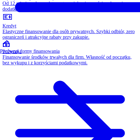
Od 12 miesięcy, bez opłaty wstępnej, konieczności wykupu i
dodatkowych kosztów. Wszystko w cenie raty.
Kredyt
Elastyczne finansowanie dla osób prywatnych. Szybki odbiór, zero
ograniczeń i atrakcyjne rabaty przy zakupie.
Porównaj formy finansowania
Pożyczka
Finansowanie środków trwałych dla firm. Własność od początku,
bez wykupu i z korzyściami podatkowymi.