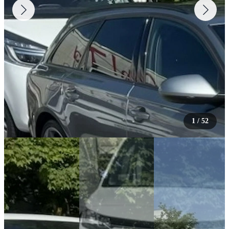
1
/
52