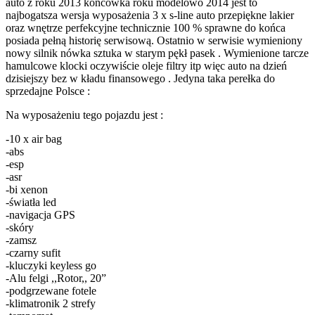
auto z roku 2013 końcówka roku modelowo 2014 jest to
najbogatsza wersja wyposażenia 3 x s-line auto przepiękne lakier
oraz wnętrze perfekcyjne technicznie 100 % sprawne do końca
posiada pełną historię serwisową. Ostatnio w serwisie wymieniony
nowy silnik nówka sztuka w starym pękł pasek . Wymienione tarcze
hamulcowe klocki oczywiście oleje filtry itp więc auto na dzień
dzisiejszy bez w kładu finansowego . Jedyna taka perełka do
sprzedajne Polsce :
Na wyposażeniu tego pojazdu jest :
-10 x air bag
-abs
-esp
-asr
-bi xenon
-światła led
-navigacja GPS
-skóry
-zamsz
-czarny sufit
-kluczyki keyless go
-Alu felgi ,,Rotor,, 20”
-podgrzewane fotele
-klimatronik 2 strefy