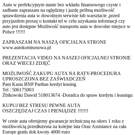
Auto w perfekcyjnym stanie bez wkładu finansowego czyste i
zadbane zapraszam na oględziny i jazdę próbną możliwość
sprawdzenia auta w dowolnym serwisie lub warsztacie ,przed
przyjazdem proszę o kontakt tel w celu uzyskania informacji czy
auto jest dostępne Możliwość transportu auta w dowolne miejsce w
Polsce !!!!!!
ZAPRASZAM NA NASZĄ OFICJALNA STRONE
www.autokomisosowa.pl
PREZENTACJA VIDEO NA NASZEJ OFICJALNEJ STRONIE
ORAZ WIECEJ ZDJĘĆ
MOŻLIWOŚĆ ZAKUPU AUTA NA RATY-PROCEDURA
UPROSZCZONA BEZ ZAŚWIADCZEŃ
Pani Kasia BNP Paribas kredyt leasing
Tel : 506175003
Żbikowski Dawid 518013674 -Doradca do spraw kredytu i leasingu
KUPUJ BEZ STRESU PEWNE AUTA
OSZCZĘDZAJ CZAS I PIENIĄDZE !!!!!!!
W cenie auta oferujemy gwarancje techniczną na okres 1 roku z
możliwością przedłużenia na kolejne lata Oraz Assistance na cała
Europe gratis dok kwoty 4000 euro