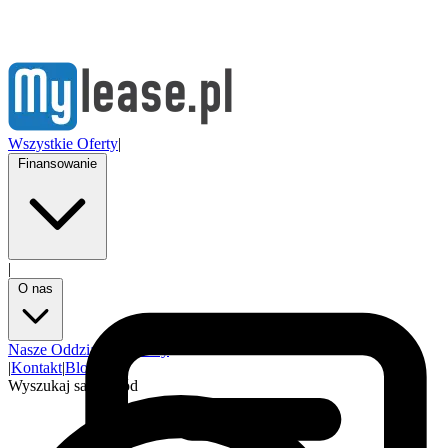
Wszystkie Oferty
|
Finansowanie
|
O nas
Nasze Oddziały
Partnerzy
|
Kontakt
|
Blog
Wyszukaj samochód