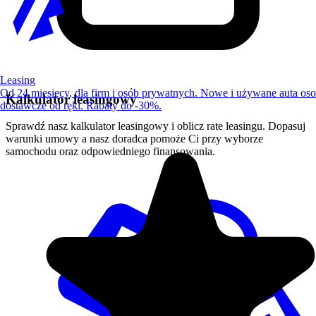
Leasing
Od 24 miesięcy, dla firm i osób prywatnych. Nowe i używane auta os
Kalkulator leasingowy
dostawcze od ręki. Rabaty do -30%.
Sprawdź nasz kalkulator leasingowy i oblicz rate leasingu. Dopasuj
warunki umowy a nasz doradca pomoże Ci przy wyborze
samochodu oraz odpowiedniego finansowania.