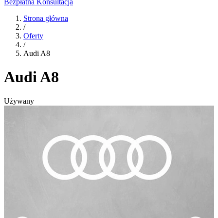
Bezpłatna Konsultacja
Strona główna
/
Oferty
/
Audi A8
Audi A8
Używany