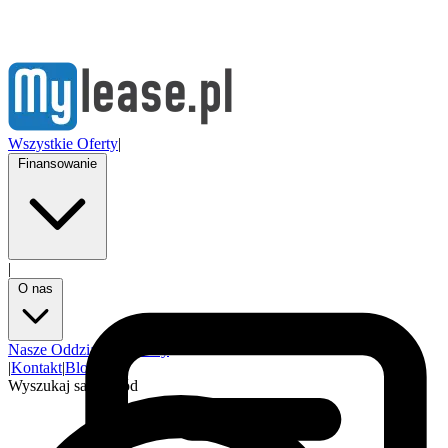
Wszystkie Oferty
|
Finansowanie
|
O nas
Nasze Oddziały
Partnerzy
|
Kontakt
|
Blog
Wyszukaj samochód