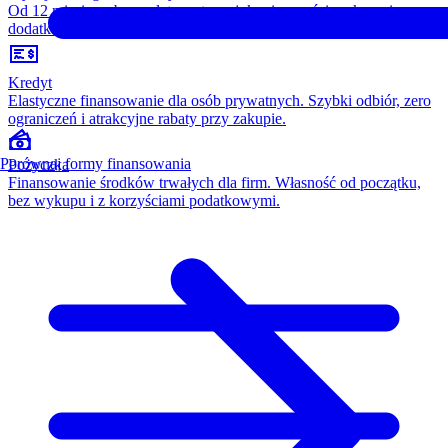
Od 12 miesięcy, bez opłaty wstępnej, konieczności wykupu i
dodatkowych kosztów. Wszystko w cenie raty.
Kredyt
Elastyczne finansowanie dla osób prywatnych. Szybki odbiór, zero
ograniczeń i atrakcyjne rabaty przy zakupie.
Porównaj formy finansowania
Pożyczka
Finansowanie środków trwałych dla firm. Własność od początku,
bez wykupu i z korzyściami podatkowymi.