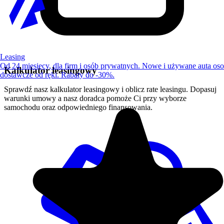
Leasing
Od 24 miesięcy, dla firm i osób prywatnych. Nowe i używane auta os
Kalkulator leasingowy
dostawcze od ręki. Rabaty do -30%.
Sprawdź nasz kalkulator leasingowy i oblicz rate leasingu. Dopasuj
warunki umowy a nasz doradca pomoże Ci przy wyborze
samochodu oraz odpowiedniego finansowania.