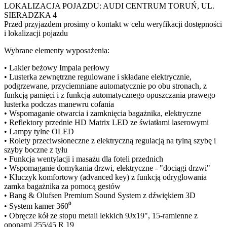
LOKALIZACJA POJAZDU: AUDI CENTRUM TORUŃ, UL.
SIERADZKA 4
Przed przyjazdem prosimy o kontakt w celu weryfikacji dostępności
i lokalizacji pojazdu
Wybrane elementy wyposażenia:
• Lakier beżowy Impala perłowy
• Lusterka zewnętrzne regulowane i składane elektrycznie,
podgrzewane, przyciemniane automatycznie po obu stronach, z
funkcją pamięci i z funkcją automatycznego opuszczania prawego
lusterka podczas manewru cofania
• Wspomaganie otwarcia i zamknięcia bagażnika, elektryczne
• Reflektory przednie HD Matrix LED ze światłami laserowymi
• Lampy tylne OLED
• Rolety przeciwsłoneczne z elektryczną regulacją na tylną szybę i
szyby boczne z tyłu
• Funkcja wentylacji i masażu dla foteli przednich
• Wspomaganie domykania drzwi, elektryczne - "dociągi drzwi"
• Kluczyk komfortowy (advanced key) z funkcją odryglowania
zamka bagażnika za pomocą gestów
• Bang & Olufsen Premium Sound System z dźwiękiem 3D
• System kamer 360⁰
• Obręcze kół ze stopu metali lekkich 9Jx19", 15-ramienne z
oponami 255/45 R 19