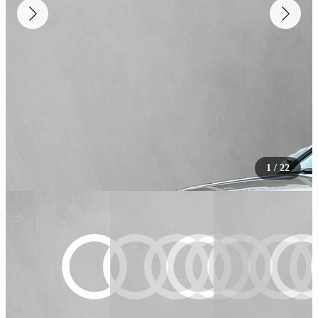
1
/
22