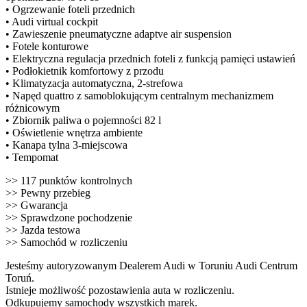
• Ogrzewanie foteli przednich
• Audi virtual cockpit
• Zawieszenie pneumatyczne adaptve air suspension
• Fotele konturowe
• Elektryczna regulacja przednich foteli z funkcją pamięci ustawień
• Podłokietnik komfortowy z przodu
• Klimatyzacja automatyczna, 2-strefowa
• Napęd quattro z samoblokującym centralnym mechanizmem
różnicowym
• Zbiornik paliwa o pojemności 82 l
• Oświetlenie wnętrza ambiente
• Kanapa tylna 3-miejscowa
• Tempomat
>> 117 punktów kontrolnych
>> Pewny przebieg
>> Gwarancja
>> Sprawdzone pochodzenie
>> Jazda testowa
>> Samochód w rozliczeniu
Jesteśmy autoryzowanym Dealerem Audi w Toruniu Audi Centrum
Toruń.
Istnieje możliwość pozostawienia auta w rozliczeniu.
Odkupujemy samochody wszystkich marek.