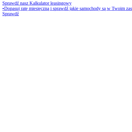
Sprawdź nasz Kalkulator leasingowy
•
Dopasuj ratę miesięczną i sprawdź jakie samochody są w Twoim zas
Sprawdź