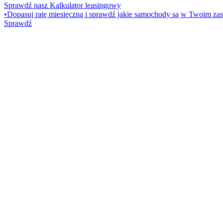
Sprawdź nasz Kalkulator leasingowy
•
Dopasuj ratę miesięczną i sprawdź jakie samochody są w Twoim zas
Sprawdź