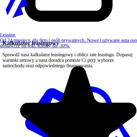
Leasing
Od 24 miesięcy, dla firm i osób prywatnych. Nowe i używane auta os
Kalkulator leasingowy
dostawcze od ręki. Rabaty do -30%.
Sprawdź nasz kalkulator leasingowy i oblicz rate leasingu. Dopasuj
warunki umowy a nasz doradca pomoże Ci przy wyborze
samochodu oraz odpowiedniego finansowania.