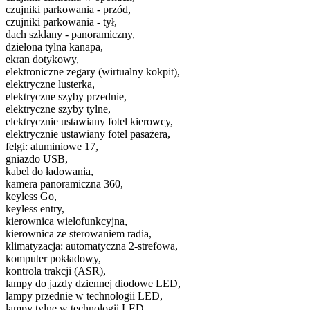
czujniki parkowania - przód,
czujniki parkowania - tył,
dach szklany - panoramiczny,
dzielona tylna kanapa,
ekran dotykowy,
elektroniczne zegary (wirtualny kokpit),
elektryczne lusterka,
elektryczne szyby przednie,
elektryczne szyby tylne,
elektrycznie ustawiany fotel kierowcy,
elektrycznie ustawiany fotel pasażera,
felgi: aluminiowe 17,
gniazdo USB,
kabel do ładowania,
kamera panoramiczna 360,
keyless Go,
keyless entry,
kierownica wielofunkcyjna,
kierownica ze sterowaniem radia,
klimatyzacja: automatyczna 2-strefowa,
komputer pokładowy,
kontrola trakcji (ASR),
lampy do jazdy dziennej diodowe LED,
lampy przednie w technologii LED,
lampy tylne w technologii LED,