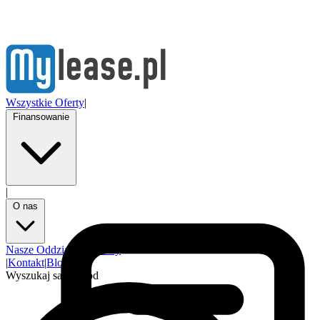
Wszystkie Oferty
|
Finansowanie
|
O nas
Nasze Oddziały
Partnerzy
|
Kontakt
|
Blog
Wyszukaj samochód