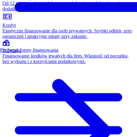
Od 12 miesięcy, bez opłaty wstępnej, konieczności wykupu i
dodatkowych kosztów. Wszystko w cenie raty.
Kredyt
Elastyczne finansowanie dla osób prywatnych. Szybki odbiór, zero
ograniczeń i atrakcyjne rabaty przy zakupie.
Porównaj formy finansowania
Pożyczka
Finansowanie środków trwałych dla firm. Własność od początku,
bez wykupu i z korzyściami podatkowymi.