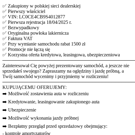
✅ Zakupiony w polskiej sieci dealerskiej
✅ Pierwszy właściciel
✅ VIN: LC0CE4CB9S4012877
✅ Pierwsza rejestracja 18/04/2025 r.
✅ Bezwypadkowy
✅ Oryginalna powłoka lakiernicza
✅ Faktura VAT
✅ Przy wymianie samochodu rabat 1500 zł
✅ Promocje nie łączą się
✅ Korzystna oferta kredytowa, leasingowa, ubezpieczeniowa
────────────────────────────────────────
Zainteresował Cię powyżej prezentowany samochód, a jeszcze nie
sprzedałeś swojego? Zapraszamy na oględziny i jazdę próbną, a
Twój samochód wycenimy i przyjmiemy w rozliczeniu!
────────────────────────────────────────
KUPUJĄCEMU OFERUJEMY:
➡️ Możliwość zostawienia auta w rozliczeniu
➡️ Kredytowanie, leasingowanie zakupionego auta
➡️ Ubezpieczenie
➡️ Możliwość wykonania jazdy próbnej
➡️ Bezpłatny przegląd przed sprzedażowy obejmujący:
- kontrolę amortyzatorów