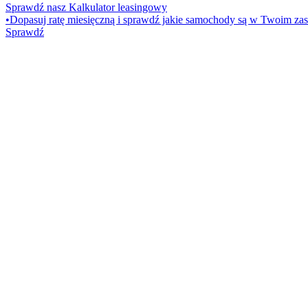
Sprawdź nasz Kalkulator leasingowy
•
Dopasuj ratę miesięczną i sprawdź jakie samochody są w Twoim zas
Sprawdź