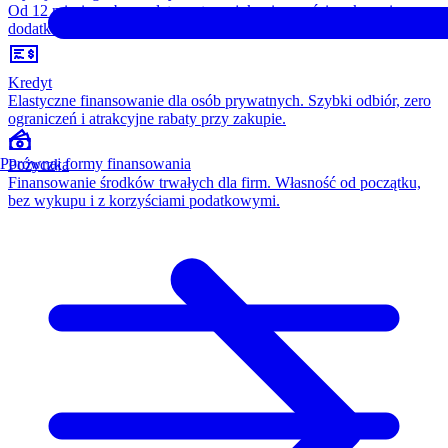
Od 12 miesięcy, bez opłaty wstępnej, konieczności wykupu i
dodatkowych kosztów. Wszystko w cenie raty.
Kredyt
Elastyczne finansowanie dla osób prywatnych. Szybki odbiór, zero
ograniczeń i atrakcyjne rabaty przy zakupie.
Porównaj formy finansowania
Pożyczka
Finansowanie środków trwałych dla firm. Własność od początku,
bez wykupu i z korzyściami podatkowymi.