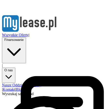
Wszystkie Oferty
|
Finansowanie
|
O nas
Nasze Oddziały
Partnerzy
|
Kontakt
|
Blog
Wyszukaj samochód