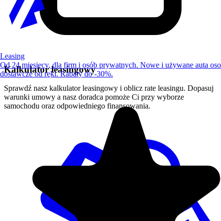
Leasing
Od 24 miesięcy, dla firm i osób prywatnych. Nowe i używane auta os
Kalkulator leasingowy
dostawcze od ręki. Rabaty do -30%.
Sprawdź nasz kalkulator leasingowy i oblicz rate leasingu. Dopasuj
warunki umowy a nasz doradca pomoże Ci przy wyborze
samochodu oraz odpowiedniego finansowania.