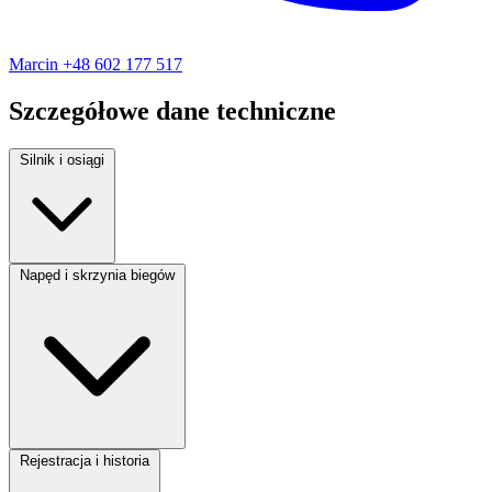
Marcin
+48 602 177 517
Szczegółowe dane techniczne
Silnik i osiągi
Rodzaj paliwa:
Elektryczny
Napęd i skrzynia biegów
Moc silnika:
532 KM
Skrzynia biegów:
Automatyczna
Rejestracja i historia