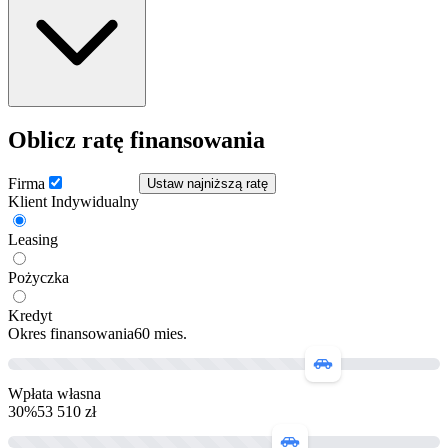
Rok produkcji:
2026
Przebieg:
1 km
Oblicz ratę finansowania
Firma
Ustaw najniższą ratę
Klient Indywidualny
Leasing
Pożyczka
Kredyt
Okres finansowania
60
mies.
Wpłata własna
30
%
53 510 zł