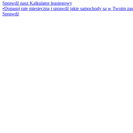
Sprawdź nasz Kalkulator leasingowy
•
Dopasuj ratę miesięczną i sprawdź jakie samochody są w Twoim zas
Sprawdź