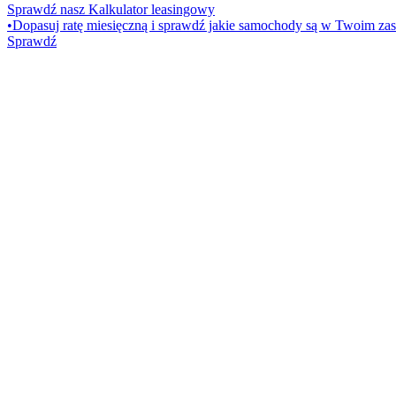
Sprawdź nasz Kalkulator leasingowy
•
Dopasuj ratę miesięczną i sprawdź jakie samochody są w Twoim zas
Sprawdź