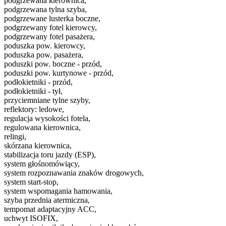
podgrzewana kierownica,
podgrzewana tylna szyba,
podgrzewane lusterka boczne,
podgrzewany fotel kierowcy,
podgrzewany fotel pasażera,
poduszka pow. kierowcy,
poduszka pow. pasażera,
poduszki pow. boczne - przód,
poduszki pow. kurtynowe - przód,
podłokietniki - przód,
podłokietniki - tył,
przyciemniane tylne szyby,
reflektory: ledowe,
regulacja wysokości fotela,
regulowana kierownica,
relingi,
skórzana kierownica,
stabilizacja toru jazdy (ESP),
system głośnomówiący,
system rozpoznawania znaków drogowych,
system start-stop,
system wspomagania hamowania,
szyba przednia atermiczna,
tempomat adaptacyjny ACC,
uchwyt ISOFIX,