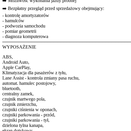
➡️ Możliwość wykonania jazdy próbnej
➡️ Bezpłatny przegląd przed sprzedażowy obejmujący:
- kontrolę amortyzatorów
- hamulców
- podwozia samochodu
- pomiar geometrii
- diagnoza komputerowa
────────────────────────────────────────
WYPOSAŻENIE
ABS,
Android Auto,
Apple CarPlay,
Klimatyzacja dla pasażerów z tyłu,
Lane Assist - kontrola zmiany pasa ruchu,
automat. hamulec postojowy,
bluetooth,
centralny zamek,
czujnik martwego pola,
czujnik zmierzchu,
czujniki ciśnienia w oponach,
czujniki parkowania - przód,
czujniki parkowania - tył,
dzielona tylna kanapa,
ekran dotykowy,