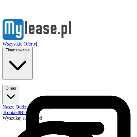
Wszystkie Oferty
|
Finansowanie
|
O nas
Nasze Oddziały
Partnerzy
|
Kontakt
|
Blog
Wyszukaj samochód