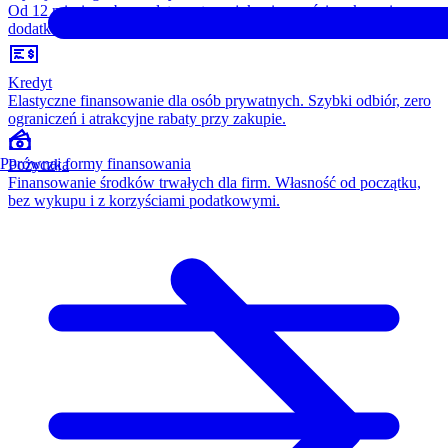
Od 12 miesięcy, bez opłaty wstępnej, konieczności wykupu i
dodatkowych kosztów. Wszystko w cenie raty.
Kredyt
Elastyczne finansowanie dla osób prywatnych. Szybki odbiór, zero
ograniczeń i atrakcyjne rabaty przy zakupie.
Porównaj formy finansowania
Pożyczka
Finansowanie środków trwałych dla firm. Własność od początku,
bez wykupu i z korzyściami podatkowymi.