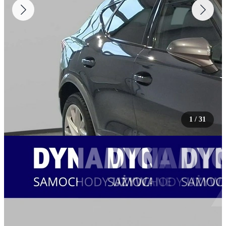
1
/
31