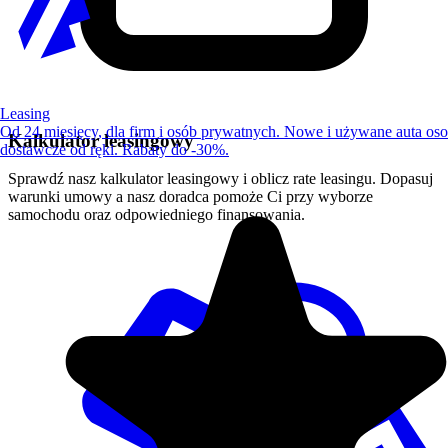
Leasing
Od 24 miesięcy, dla firm i osób prywatnych. Nowe i używane auta os
Kalkulator leasingowy
dostawcze od ręki. Rabaty do -30%.
Sprawdź nasz kalkulator leasingowy i oblicz rate leasingu. Dopasuj
warunki umowy a nasz doradca pomoże Ci przy wyborze
samochodu oraz odpowiedniego finansowania.