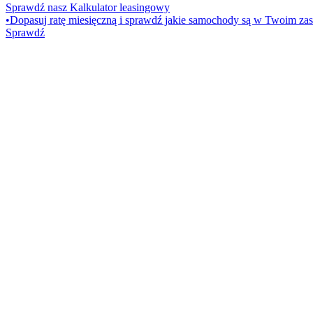
Sprawdź nasz Kalkulator leasingowy
•
Dopasuj ratę miesięczną i sprawdź jakie samochody są w Twoim zas
Sprawdź