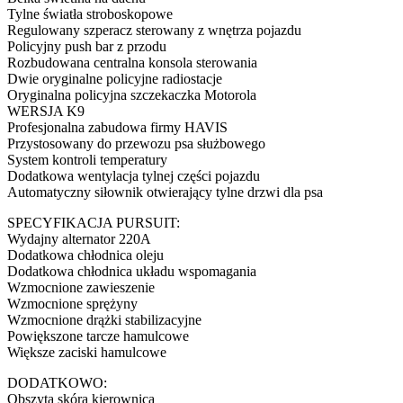
Tylne światła stroboskopowe
Regulowany szperacz sterowany z wnętrza pojazdu
Policyjny push bar z przodu
Rozbudowana centralna konsola sterowania
Dwie oryginalne policyjne radiostacje
Oryginalna policyjna szczekaczka Motorola
WERSJA K9
Profesjonalna zabudowa firmy HAVIS
Przystosowany do przewozu psa służbowego
System kontroli temperatury
Dodatkowa wentylacja tylnej części pojazdu
Automatyczny siłownik otwierający tylne drzwi dla psa
SPECYFIKACJA PURSUIT:
Wydajny alternator 220A
Dodatkowa chłodnica oleju
Dodatkowa chłodnica układu wspomagania
Wzmocnione zawieszenie
Wzmocnione sprężyny
Wzmocnione drążki stabilizacyjne
Powiększone tarcze hamulcowe
Większe zaciski hamulcowe
DODATKOWO:
Obszyta skórą kierownica