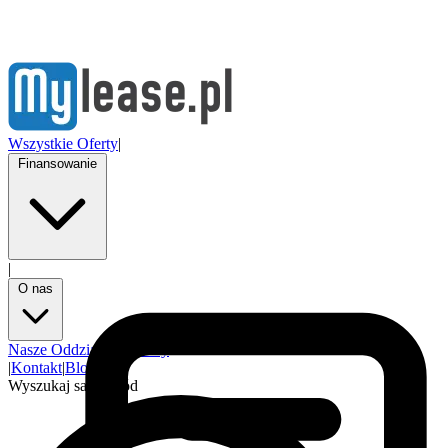
Wszystkie Oferty
|
Finansowanie
|
O nas
Nasze Oddziały
Partnerzy
|
Kontakt
|
Blog
Wyszukaj samochód