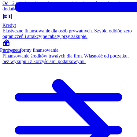
Od 12 miesięcy, bez opłaty wstępnej, konieczności wykupu i
dodatkowych kosztów. Wszystko w cenie raty.
Kredyt
Elastyczne finansowanie dla osób prywatnych. Szybki odbiór, zero
ograniczeń i atrakcyjne rabaty przy zakupie.
Porównaj formy finansowania
Pożyczka
Finansowanie środków trwałych dla firm. Własność od początku,
bez wykupu i z korzyściami podatkowymi.