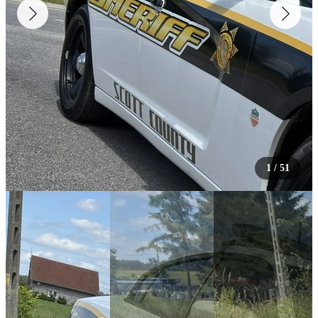
1
/
51