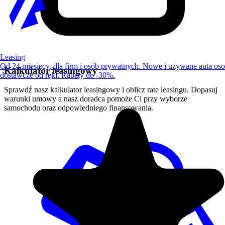
Leasing
Od 24 miesięcy, dla firm i osób prywatnych. Nowe i używane auta os
Kalkulator leasingowy
dostawcze od ręki. Rabaty do -30%.
Sprawdź nasz kalkulator leasingowy i oblicz rate leasingu. Dopasuj
warunki umowy a nasz doradca pomoże Ci przy wyborze
samochodu oraz odpowiedniego finansowania.