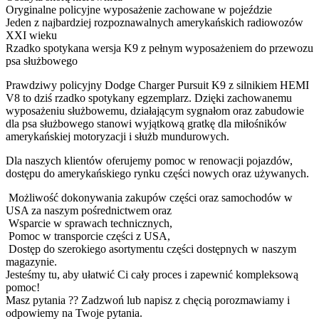
Oryginalne policyjne wyposażenie zachowane w pojeździe
Jeden z najbardziej rozpoznawalnych amerykańskich radiowozów
XXI wieku
Rzadko spotykana wersja K9 z pełnym wyposażeniem do przewozu
psa służbowego
Prawdziwy policyjny Dodge Charger Pursuit K9 z silnikiem HEMI
V8 to dziś rzadko spotykany egzemplarz. Dzięki zachowanemu
wyposażeniu służbowemu, działającym sygnałom oraz zabudowie
dla psa służbowego stanowi wyjątkową gratkę dla miłośników
amerykańskiej motoryzacji i służb mundurowych.
Dla naszych klientów oferujemy pomoc w renowacji pojazdów,
dostępu do amerykańskiego rynku części nowych oraz używanych.
⁠ ⁠Możliwość dokonywania zakupów części oraz samochodów w
USA za naszym pośrednictwem oraz
⁠ ⁠Wsparcie w sprawach technicznych,
⁠ ⁠Pomoc w transporcie części z USA,
⁠ ⁠Dostęp do szerokiego asortymentu części dostępnych w naszym
magazynie.
Jesteśmy tu, aby ułatwić Ci cały proces i zapewnić kompleksową
pomoc!
Masz pytania ?? Zadzwoń lub napisz z chęcią porozmawiamy i
odpowiemy na Twoje pytania.