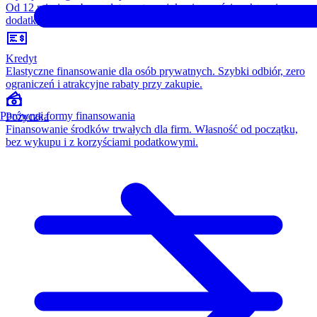
Od 12 miesięcy, bez opłaty wstępnej, konieczności wykupu i
dodatkowych kosztów. Wszystko w cenie raty.
Kredyt
Elastyczne finansowanie dla osób prywatnych. Szybki odbiór, zero
ograniczeń i atrakcyjne rabaty przy zakupie.
Porównaj formy finansowania
Pożyczka
Finansowanie środków trwałych dla firm. Własność od początku,
bez wykupu i z korzyściami podatkowymi.