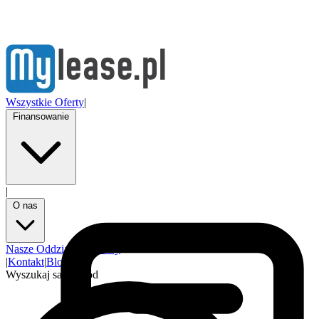
Wszystkie Oferty
|
Finansowanie
|
O nas
Nasze Oddziały
Partnerzy
|
Kontakt
|
Blog
Wyszukaj samochód