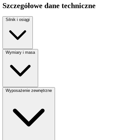
Szczegółowe dane techniczne
Silnik i osiągi
Moc silnika:
120 KM
Wymiary i masa
Pojemność silnika:
1400 cm³
Liczba miejsc:
2
Wyposażenie zewnętrzne
Liczba drzwi:
5