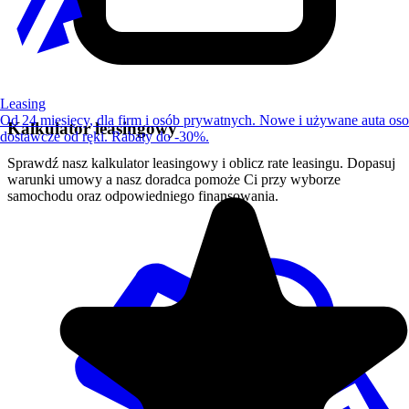
Leasing
Od 24 miesięcy, dla firm i osób prywatnych. Nowe i używane auta os
Kalkulator leasingowy
dostawcze od ręki. Rabaty do -30%.
Sprawdź nasz kalkulator leasingowy i oblicz rate leasingu. Dopasuj
warunki umowy a nasz doradca pomoże Ci przy wyborze
samochodu oraz odpowiedniego finansowania.