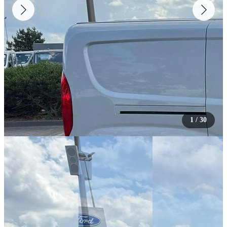
1
/
30