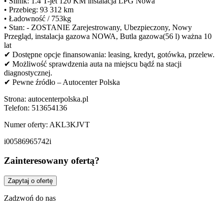
• Silnik: 1.4 T-jet 120 KM instalacja LPG Nowa
• Przebieg: 93 312 km
• Ładowność / 753kg
• Stan: - ZOSTANIE Zarejestrowany, Ubezpieczony, Nowy
Przegląd, instalacja gazowa NOWA, Butla gazowa(56 l) ważna 10
lat
✔ Dostępne opcje finansowania: leasing, kredyt, gotówka, przelew.
✔ Możliwość sprawdzenia auta na miejscu bądź na stacji
diagnostycznej.
✔ Pewne źródło – Autocenter Polska
Strona: autocenterpolska.pl
Telefon: 513654136
Numer oferty: AKL3KJVT
i00586965742i
Zainteresowany ofertą?
Zapytaj o ofertę
Zadzwoń do nas