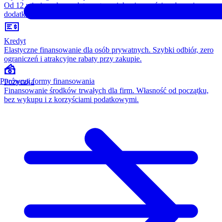
Od 12 miesięcy, bez opłaty wstępnej, konieczności wykupu i
dodatkowych kosztów. Wszystko w cenie raty.
Kredyt
Elastyczne finansowanie dla osób prywatnych. Szybki odbiór, zero
ograniczeń i atrakcyjne rabaty przy zakupie.
Porównaj formy finansowania
Pożyczka
Finansowanie środków trwałych dla firm. Własność od początku,
bez wykupu i z korzyściami podatkowymi.