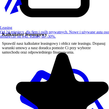
Leasing
Od 24 miesięcy, dla firm i osób prywatnych. Nowe i używane auta os
Kalkulator leasingowy
dostawcze od ręki. Rabaty do -30%.
Sprawdź nasz kalkulator leasingowy i oblicz rate leasingu. Dopasuj
warunki umowy a nasz doradca pomoże Ci przy wyborze
samochodu oraz odpowiedniego finansowania.