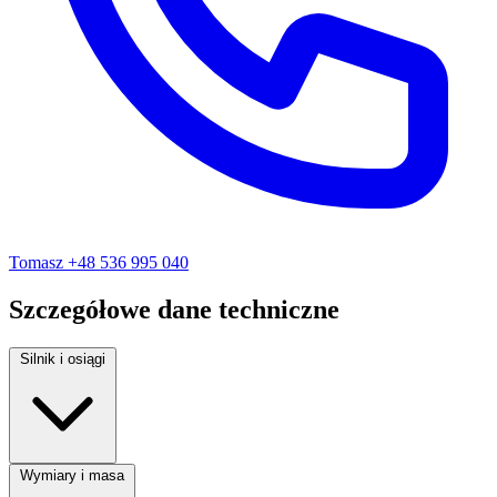
Tomasz
+48 536 995 040
Szczegółowe dane techniczne
Silnik i osiągi
Rodzaj paliwa:
Diesel
Wymiary i masa
Moc silnika:
128 KM