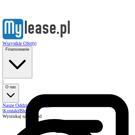
Wszystkie Oferty
|
Finansowanie
|
O nas
Nasze Oddziały
Partnerzy
|
Kontakt
|
Blog
Wyszukaj samochód