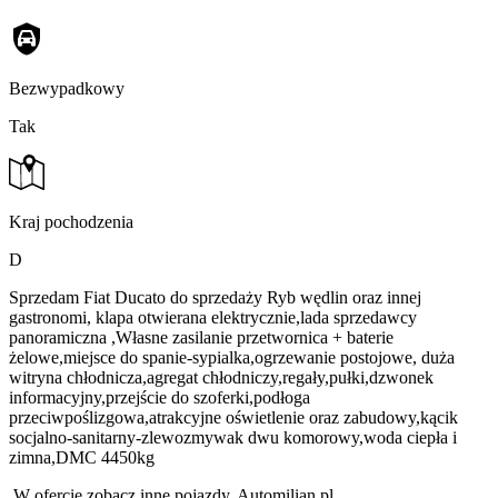
Bezwypadkowy
Tak
Kraj pochodzenia
D
Sprzedam Fiat Ducato do sprzedaży Ryb wędlin oraz innej
gastronomi, klapa otwierana elektrycznie,lada sprzedawcy
panoramiczna ,Własne zasilanie przetwornica + baterie
żelowe,miejsce do spanie-sypialka,ogrzewanie postojowe, duża
witryna chłodnicza,agregat chłodniczy,regały,pułki,dzwonek
informacyjny,przejście do szoferki,podłoga
przeciwpoślizgowa,atrakcyjne oświetlenie oraz zabudowy,kącik
socjalno-sanitarny-zlewozmywak dwu komorowy,woda ciepła i
zimna,DMC 4450kg
,W ofercie zobacz inne pojazdy, Automilian.pl