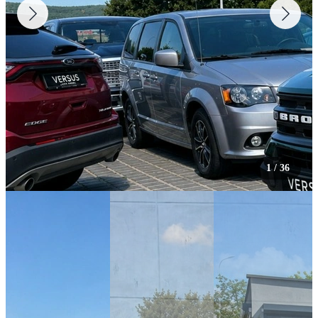
1
/
36