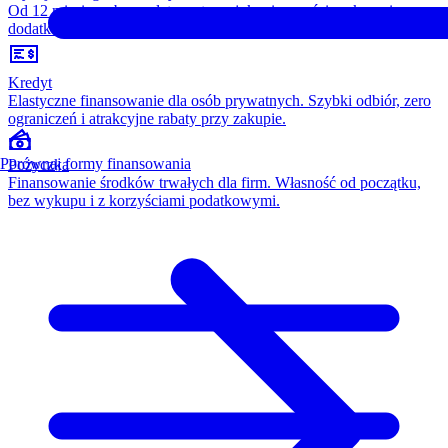
Od 12 miesięcy, bez opłaty wstępnej, konieczności wykupu i
dodatkowych kosztów. Wszystko w cenie raty.
Kredyt
Elastyczne finansowanie dla osób prywatnych. Szybki odbiór, zero
ograniczeń i atrakcyjne rabaty przy zakupie.
Porównaj formy finansowania
Pożyczka
Finansowanie środków trwałych dla firm. Własność od początku,
bez wykupu i z korzyściami podatkowymi.