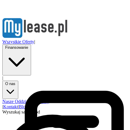
Wszystkie Oferty
|
Finansowanie
|
O nas
Nasze Oddziały
Partnerzy
|
Kontakt
|
Blog
Wyszukaj samochód