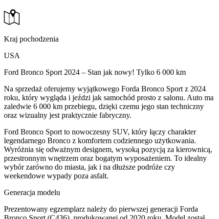
Kraj pochodzenia
USA
Ford Bronco Sport 2024 – Stan jak nowy! Tylko 6 000 km
Na sprzedaż oferujemy wyjątkowego Forda Bronco Sport z 2024
roku, który wygląda i jeździ jak samochód prosto z salonu. Auto ma
zaledwie 6 000 km przebiegu, dzięki czemu jego stan techniczny
oraz wizualny jest praktycznie fabryczny.
Ford Bronco Sport to nowoczesny SUV, który łączy charakter
legendarnego Bronco z komfortem codziennego użytkowania.
Wyróżnia się odważnym designem, wysoką pozycją za kierownicą,
przestronnym wnętrzem oraz bogatym wyposażeniem. To idealny
wybór zarówno do miasta, jak i na dłuższe podróże czy
weekendowe wypady poza asfalt.
Generacja modelu
Prezentowany egzemplarz należy do pierwszej generacji Forda
Bronco Sport (C436), produkowanej od 2020 roku. Model został