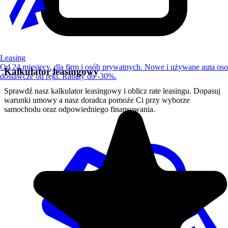
Leasing
Od 24 miesięcy, dla firm i osób prywatnych. Nowe i używane auta os
Kalkulator leasingowy
dostawcze od ręki. Rabaty do -30%.
Sprawdź nasz kalkulator leasingowy i oblicz rate leasingu. Dopasuj
warunki umowy a nasz doradca pomoże Ci przy wyborze
samochodu oraz odpowiedniego finansowania.