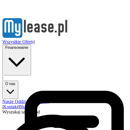
Wszystkie Oferty
|
Finansowanie
|
O nas
Nasze Oddziały
Partnerzy
|
Kontakt
|
Blog
Wyszukaj samochód