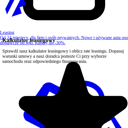
Leasing
Od 24 miesięcy, dla firm i osób prywatnych. Nowe i używane auta os
Kalkulator leasingowy
dostawcze od ręki. Rabaty do -30%.
Sprawdź nasz kalkulator leasingowy i oblicz rate leasingu. Dopasuj
warunki umowy a nasz doradca pomoże Ci przy wyborze
samochodu oraz odpowiedniego finansowania.