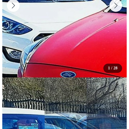
1
/
28