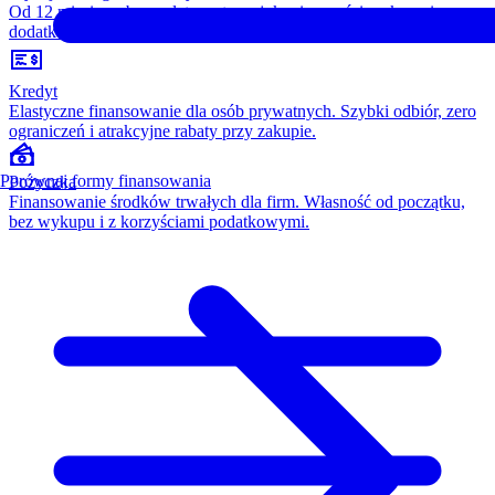
Od 12 miesięcy, bez opłaty wstępnej, konieczności wykupu i
dodatkowych kosztów. Wszystko w cenie raty.
Kredyt
Elastyczne finansowanie dla osób prywatnych. Szybki odbiór, zero
ograniczeń i atrakcyjne rabaty przy zakupie.
Porównaj formy finansowania
Pożyczka
Finansowanie środków trwałych dla firm. Własność od początku,
bez wykupu i z korzyściami podatkowymi.