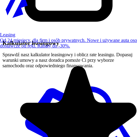
Leasing
Od 24 miesięcy, dla firm i osób prywatnych. Nowe i używane auta os
Kalkulator leasingowy
dostawcze od ręki. Rabaty do -30%.
Sprawdź nasz kalkulator leasingowy i oblicz rate leasingu. Dopasuj
warunki umowy a nasz doradca pomoże Ci przy wyborze
samochodu oraz odpowiedniego finansowania.