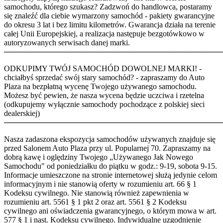
samochodu, którego szukasz? Zadzwoń do handlowca, postaramy
się znaleźć dla ciebie wymarzony samochód - pakiety gwarancyjne
do okresu 3 lat i bez limitu kilometrów. Gwarancja działa na terenie
całej Unii Europejskiej, a realizacja następuje bezgotówkowo w
autoryzowanych serwisach danej marki.
────────────────────────────────────────
ODKUPIMY TWÓJ SAMOCHÓD DOWOLNEJ MARKI! -
chciałbyś sprzedać swój stary samochód? - zapraszamy do Auto
Plaza na bezpłatną wycenę Twojego używanego samochodu.
Możesz być pewien, że nasza wycena będzie uczciwa i rzetelna
(odkupujemy wyłącznie samochody pochodzące z polskiej sieci
dealerskiej)
────────────────────────────────────────
Nasza zadaszona ekspozycja samochodów używanych znajduje się
przed Salonem Auto Plaza przy ul. Popularnej 70. Zapraszamy na
dobrą kawę i oględziny Twojego „Używanego Jak Nowego
Samochodu" od poniedziałku do piątku w godz.: 9-19, sobota 9-15.
Informacje umieszczone na stronie internetowej służą jedynie celom
informacyjnym i nie stanowią oferty w rozumieniu art. 66 § 1
Kodeksu cywilnego. Nie stanowią również zapewnienia w
rozumieniu art. 5561 § 1 pkt 2 oraz art. 5561 § 2 Kodeksu
cywilnego ani oświadczenia gwarancyjnego, o którym mowa w art.
577 § 1 i nast. Kodeksu cywilnego. Indywidualne uzgodnienie