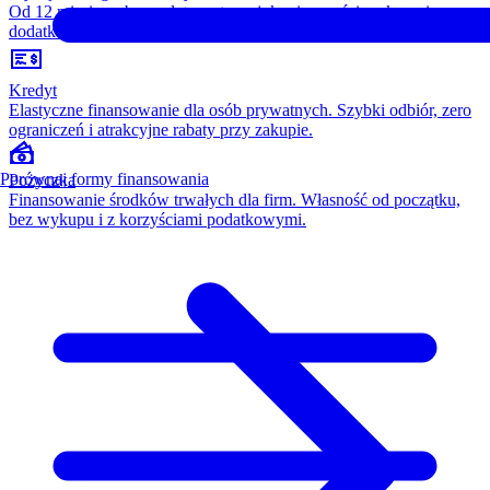
Od 12 miesięcy, bez opłaty wstępnej, konieczności wykupu i
dodatkowych kosztów. Wszystko w cenie raty.
Kredyt
Elastyczne finansowanie dla osób prywatnych. Szybki odbiór, zero
ograniczeń i atrakcyjne rabaty przy zakupie.
Porównaj formy finansowania
Pożyczka
Finansowanie środków trwałych dla firm. Własność od początku,
bez wykupu i z korzyściami podatkowymi.