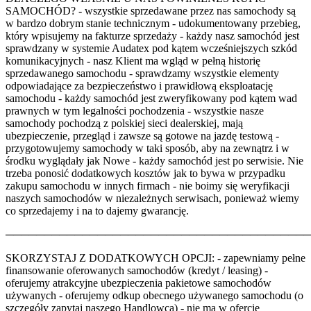
SAMOCHÓD? - wszystkie sprzedawane przez nas samochody są
w bardzo dobrym stanie technicznym - udokumentowany przebieg,
który wpisujemy na fakturze sprzedaży - każdy nasz samochód jest
sprawdzany w systemie Audatex pod kątem wcześniejszych szkód
komunikacyjnych - nasz Klient ma wgląd w pełną historię
sprzedawanego samochodu - sprawdzamy wszystkie elementy
odpowiadające za bezpieczeństwo i prawidłową eksploatację
samochodu - każdy samochód jest zweryfikowany pod kątem wad
prawnych w tym legalności pochodzenia - wszystkie nasze
samochody pochodzą z polskiej sieci dealerskiej, mają
ubezpieczenie, przegląd i zawsze są gotowe na jazdę testową -
przygotowujemy samochody w taki sposób, aby na zewnątrz i w
środku wyglądały jak Nowe - każdy samochód jest po serwisie. Nie
trzeba ponosić dodatkowych kosztów jak to bywa w przypadku
zakupu samochodu w innych firmach - nie boimy się weryfikacji
naszych samochodów w niezależnych serwisach, ponieważ wiemy
co sprzedajemy i na to dajemy gwarancję.
────────────────────────────────────────
SKORZYSTAJ Z DODATKOWYCH OPCJI: - zapewniamy pełne
finansowanie oferowanych samochodów (kredyt / leasing) -
oferujemy atrakcyjne ubezpieczenia pakietowe samochodów
używanych - oferujemy odkup obecnego używanego samochodu (o
szczegóły zapytaj naszego Handlowca) - nie ma w ofercie