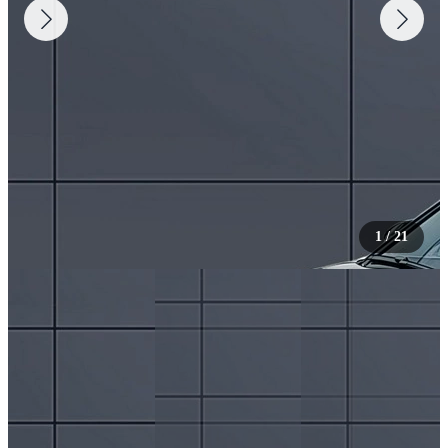
1
/
21