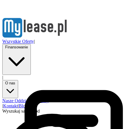
Wszystkie Oferty
|
Finansowanie
|
O nas
Nasze Oddziały
Partnerzy
|
Kontakt
|
Blog
Wyszukaj samochód