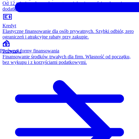
Od 12 miesięcy, bez opłaty wstępnej, konieczności wykupu i
dodatkowych kosztów. Wszystko w cenie raty.
Kredyt
Elastyczne finansowanie dla osób prywatnych. Szybki odbiór, zero
ograniczeń i atrakcyjne rabaty przy zakupie.
Porównaj formy finansowania
Pożyczka
Finansowanie środków trwałych dla firm. Własność od początku,
bez wykupu i z korzyściami podatkowymi.