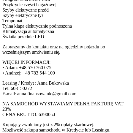
Przykrycie części bagażowej
Szyby elektryczne przód
Szyby elektryczne tył
Tempomat
Tylna klapa elektrycznie podnoszona
Klimatyzacja automatyczna
Światła przednie LED
Zapraszamy do kontaktu oraz na oględziny pojazdu po
wcześniejszym umówieniu się.
WIĘCEJ INFORMACJI:
• Adam: +48 570 760 075
• Andrzej: +48 783 544 100
Leasing / Kredyt : Anna Bukowska
Tel: 608150272
E-mail: anna.finansowanie@gmail.com
NA SAMOCHÓD WYSTAWIAMY PEŁNĄ FAKTURĘ VAT
23%
CENA BRUTTO: 63900 zł
Kupujący zwolniony jest z 2% opłaty skarbowej.
Możliwość zakupu samochodu w Kredycie lub Leasingu.