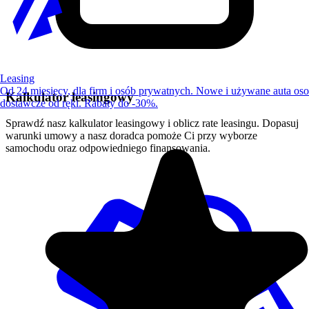
Leasing
Od 24 miesięcy, dla firm i osób prywatnych. Nowe i używane auta os
Kalkulator leasingowy
dostawcze od ręki. Rabaty do -30%.
Sprawdź nasz kalkulator leasingowy i oblicz rate leasingu. Dopasuj
warunki umowy a nasz doradca pomoże Ci przy wyborze
samochodu oraz odpowiedniego finansowania.