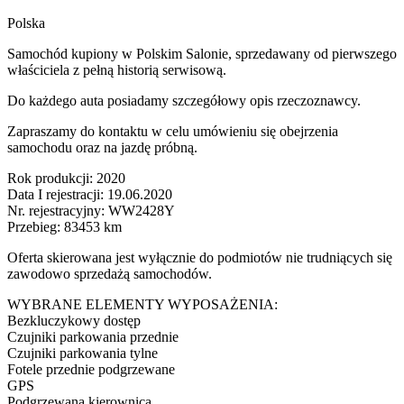
Polska
Samochód kupiony w Polskim Salonie, sprzedawany od pierwszego
właściciela z pełną historią serwisową.
Do każdego auta posiadamy szczegółowy opis rzeczoznawcy.
Zapraszamy do kontaktu w celu umówieniu się obejrzenia
samochodu oraz na jazdę próbną.
Rok produkcji: 2020
Data I rejestracji: 19.06.2020
Nr. rejestracyjny: WW2428Y
Przebieg: 83453 km
Oferta skierowana jest wyłącznie do podmiotów nie trudniących się
zawodowo sprzedażą samochodów.
WYBRANE ELEMENTY WYPOSAŻENIA:
Bezkluczykowy dostęp
Czujniki parkowania przednie
Czujniki parkowania tylne
Fotele przednie podgrzewane
GPS
Podgrzewana kierownica