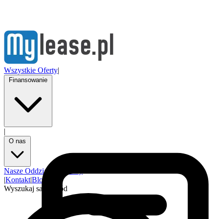
Wszystkie Oferty
|
Finansowanie
|
O nas
Nasze Oddziały
Partnerzy
|
Kontakt
|
Blog
Wyszukaj samochód