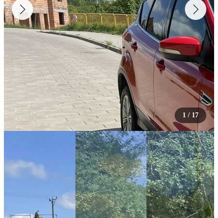
1
/
17