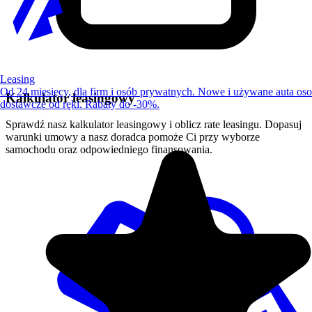
Leasing
Od 24 miesięcy, dla firm i osób prywatnych. Nowe i używane auta os
Kalkulator leasingowy
dostawcze od ręki. Rabaty do -30%.
Sprawdź nasz kalkulator leasingowy i oblicz rate leasingu. Dopasuj
warunki umowy a nasz doradca pomoże Ci przy wyborze
samochodu oraz odpowiedniego finansowania.