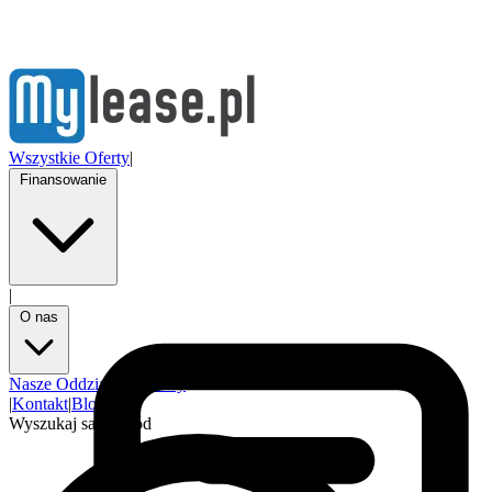
Wszystkie Oferty
|
Finansowanie
|
O nas
Nasze Oddziały
Partnerzy
|
Kontakt
|
Blog
Wyszukaj samochód