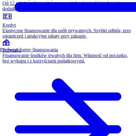
Od 12 miesięcy, bez opłaty wstępnej, konieczności wykupu i
dodatkowych kosztów. Wszystko w cenie raty.
Kredyt
Elastyczne finansowanie dla osób prywatnych. Szybki odbiór, zero
ograniczeń i atrakcyjne rabaty przy zakupie.
Porównaj formy finansowania
Pożyczka
Finansowanie środków trwałych dla firm. Własność od początku,
bez wykupu i z korzyściami podatkowymi.