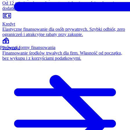
Od 12 miesięcy, bez opłaty wstępnej, konieczności wykupu i
dodatkowych kosztów. Wszystko w cenie raty.
Kredyt
Elastyczne finansowanie dla osób prywatnych. Szybki odbiór, zero
ograniczeń i atrakcyjne rabaty przy zakupie.
Porównaj formy finansowania
Pożyczka
Finansowanie środków trwałych dla firm. Własność od początku,
bez wykupu i z korzyściami podatkowymi.