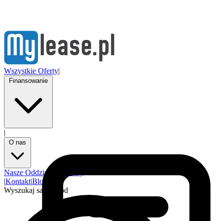
Wszystkie Oferty
|
Finansowanie
|
O nas
Nasze Oddziały
Partnerzy
|
Kontakt
|
Blog
Wyszukaj samochód