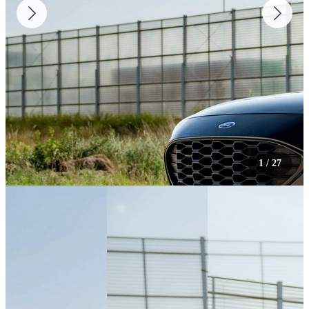
1
/
27