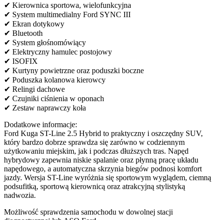
✔ Kierownica sportowa, wielofunkcyjna
✔ System multimedialny Ford SYNC III
✔ Ekran dotykowy
✔ Bluetooth
✔ System głośnomówiący
✔ Elektryczny hamulec postojowy
✔ ISOFIX
✔ Kurtyny powietrzne oraz poduszki boczne
✔ Poduszka kolanowa kierowcy
✔ Relingi dachowe
✔ Czujniki ciśnienia w oponach
✔ Zestaw naprawczy koła
Dodatkowe informacje:
Ford Kuga ST-Line 2.5 Hybrid to praktyczny i oszczędny SUV,
który bardzo dobrze sprawdza się zarówno w codziennym
użytkowaniu miejskim, jak i podczas dłuższych tras. Napęd
hybrydowy zapewnia niskie spalanie oraz płynną pracę układu
napędowego, a automatyczna skrzynia biegów podnosi komfort
jazdy. Wersja ST-Line wyróżnia się sportowym wyglądem, ciemną
podsufitką, sportową kierownicą oraz atrakcyjną stylistyką
nadwozia.
Możliwość sprawdzenia samochodu w dowolnej stacji