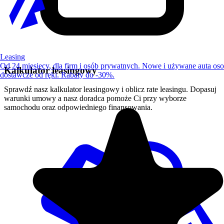
Leasing
Od 24 miesięcy, dla firm i osób prywatnych. Nowe i używane auta os
Kalkulator leasingowy
dostawcze od ręki. Rabaty do -30%.
Sprawdź nasz kalkulator leasingowy i oblicz rate leasingu. Dopasuj
warunki umowy a nasz doradca pomoże Ci przy wyborze
samochodu oraz odpowiedniego finansowania.