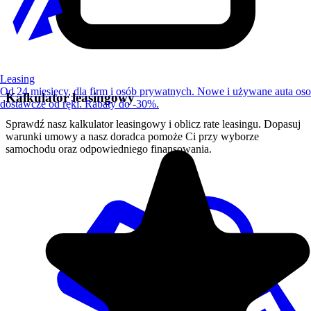
Leasing
Od 24 miesięcy, dla firm i osób prywatnych. Nowe i używane auta os
Kalkulator leasingowy
dostawcze od ręki. Rabaty do -30%.
Sprawdź nasz kalkulator leasingowy i oblicz rate leasingu. Dopasuj
warunki umowy a nasz doradca pomoże Ci przy wyborze
samochodu oraz odpowiedniego finansowania.