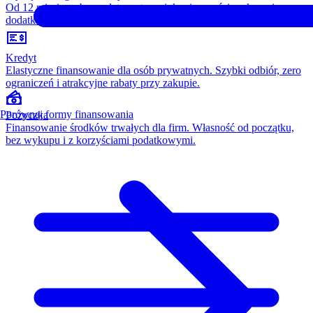
Od 12 miesięcy, bez opłaty wstępnej, konieczności wykupu i
dodatkowych kosztów. Wszystko w cenie raty.
Kredyt
Elastyczne finansowanie dla osób prywatnych. Szybki odbiór, zero
ograniczeń i atrakcyjne rabaty przy zakupie.
Porównaj formy finansowania
Pożyczka
Finansowanie środków trwałych dla firm. Własność od początku,
bez wykupu i z korzyściami podatkowymi.