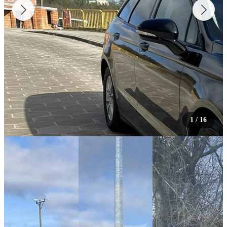
1
/
16