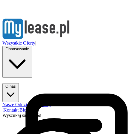
Wszystkie Oferty
|
Finansowanie
|
O nas
Nasze Oddziały
Partnerzy
|
Kontakt
|
Blog
Wyszukaj samochód