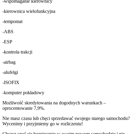
-wspomaganie kierownicy
-kierownica wielofunkcyjna
-tempomat
-ABS
-ESP
-kontrola trakcji
-airbag
-alufelgi
-ISOFIX
-komputer pokładowy
Możliwość skredytowania na dogodnych warunkach –
oprocentowanie 7,9%.
Nie masz czasu lub chęci sprzedawać swojego starego samochodu?
Wycenimy i przyjmiemy go w rozliczeniu!
Chcesz czuć się bezpiecznie w swoim nowym samochodzie i nie