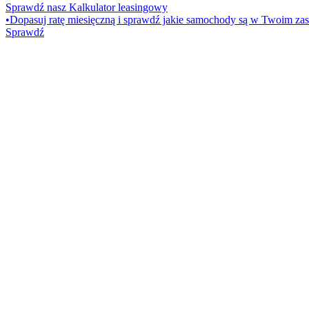
Sprawdź nasz Kalkulator leasingowy
•
Dopasuj ratę miesięczną i sprawdź jakie samochody są w Twoim zas
Sprawdź