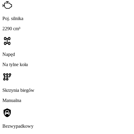
Poj. silnika
2290 cm³
Napęd
Na tylne koła
Skrzynia biegów
Manualna
Bezwypadkowy