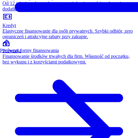
Od 12 miesięcy, bez opłaty wstępnej, konieczności wykupu i
dodatkowych kosztów. Wszystko w cenie raty.
Kredyt
Elastyczne finansowanie dla osób prywatnych. Szybki odbiór, zero
ograniczeń i atrakcyjne rabaty przy zakupie.
Porównaj formy finansowania
Pożyczka
Finansowanie środków trwałych dla firm. Własność od początku,
bez wykupu i z korzyściami podatkowymi.