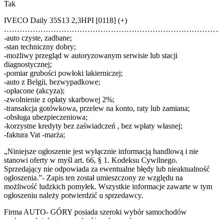
Tak
IVECO Daily 35S13 2,3HPI [0118] (+)
………………………………………………………………………
-auto czyste, zadbane;
-stan techniczny dobry;
-możliwy przegląd w autoryzowanym serwisie lub stacji
diagnostycznej;
-pomiar grubości powłoki lakierniczej;
-auto z Belgii, bezwypadkowe;
-opłacone (akcyza);
-zwolnienie z opłaty skarbowej 2%;
-transakcja gotówkowa, przelew na konto, raty lub zamiana;
-obsługa ubezpieczeniowa;
-korzystne kredyty bez zaświadczeń , bez wpłaty własnej;
-faktura Vat -marża;
„Niniejsze ogłoszenie jest wyłącznie informacją handlową i nie
stanowi oferty w myśl art. 66, § 1. Kodeksu Cywilnego.
Sprzedający nie odpowiada za ewentualne błędy lub nieaktualność
ogłoszenia.”- Zapis ten został umieszczony ze względu na
możliwość ludzkich pomyłek. Wszystkie informacje zawarte w tym
ogłoszeniu należy potwierdzić u sprzedawcy.
Firma AUTO- GÓRY posiada szeroki wybór samochodów