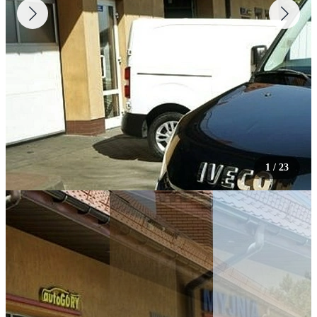
1
/
23