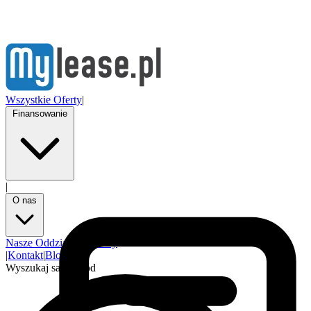
Wszystkie Oferty
|
Finansowanie
|
O nas
Nasze Oddziały
Partnerzy
|
Kontakt
|
Blog
Wyszukaj samochód