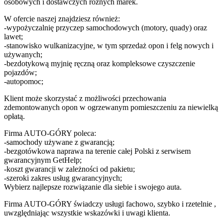
osobowych i dostawczych różnych marek.
W ofercie naszej znajdziesz również:
-wypożyczalnię przyczep samochodowych (motory, quady) oraz
lawet;
-stanowisko wulkanizacyjne, w tym sprzedaż opon i felg nowych i
używanych;
-bezdotykową myjnię ręczną oraz kompleksowe czyszczenie
pojazdów;
-autopomoc;
Klient może skorzystać z możliwości przechowania
zdemontowanych opon w ogrzewanym pomieszczeniu za niewielką
opłatą.
Firma AUTO-GÓRY poleca:
-samochody używane z gwarancją;
-bezgotówkowa naprawa na terenie całej Polski z serwisem
gwarancyjnym GetHelp;
-koszt gwarancji w zależności od pakietu;
-szeroki zakres usług gwarancyjnych;
Wybierz najlepsze rozwiązanie dla siebie i swojego auta.
Firma AUTO-GÓRY świadczy usługi fachowo, szybko i rzetelnie ,
uwzględniając wszystkie wskazówki i uwagi klienta.