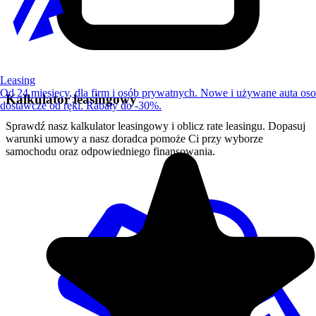
Leasing
Od 24 miesięcy, dla firm i osób prywatnych. Nowe i używane auta os
Kalkulator leasingowy
dostawcze od ręki. Rabaty do -30%.
Sprawdź nasz kalkulator leasingowy i oblicz rate leasingu. Dopasuj
warunki umowy a nasz doradca pomoże Ci przy wyborze
samochodu oraz odpowiedniego finansowania.