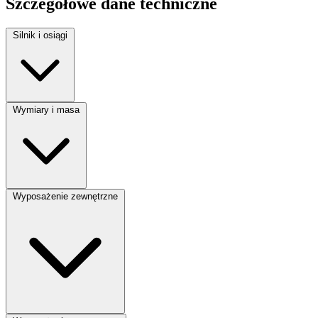
Szczegółowe dane techniczne
Silnik i osiągi
Rodzaj paliwa:
Diesel
Wymiary i masa
Moc silnika:
126 KM
Pojemność silnika:
2290 cm³
Liczba miejsc:
2
Wyposażenie zewnętrzne
Liczba drzwi:
5