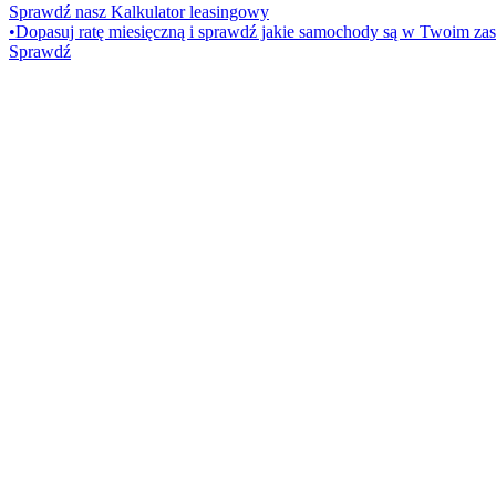
Sprawdź nasz Kalkulator leasingowy
•
Dopasuj ratę miesięczną i sprawdź jakie samochody są w Twoim zas
Sprawdź