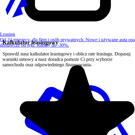
Leasing
Od 24 miesięcy, dla firm i osób prywatnych. Nowe i używane auta os
Kalkulator leasingowy
dostawcze od ręki. Rabaty do -30%.
Sprawdź nasz kalkulator leasingowy i oblicz rate leasingu. Dopasuj
warunki umowy a nasz doradca pomoże Ci przy wyborze
samochodu oraz odpowiedniego finansowania.