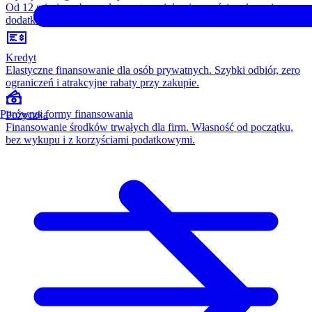
Od 12 miesięcy, bez opłaty wstępnej, konieczności wykupu i
dodatkowych kosztów. Wszystko w cenie raty.
Kredyt
Elastyczne finansowanie dla osób prywatnych. Szybki odbiór, zero
ograniczeń i atrakcyjne rabaty przy zakupie.
Porównaj formy finansowania
Pożyczka
Finansowanie środków trwałych dla firm. Własność od początku,
bez wykupu i z korzyściami podatkowymi.