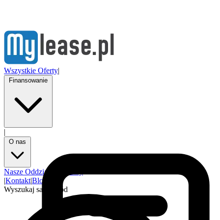
Wszystkie Oferty
|
Finansowanie
|
O nas
Nasze Oddziały
Partnerzy
|
Kontakt
|
Blog
Wyszukaj samochód