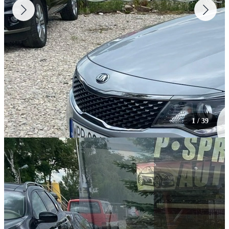
1
/
39