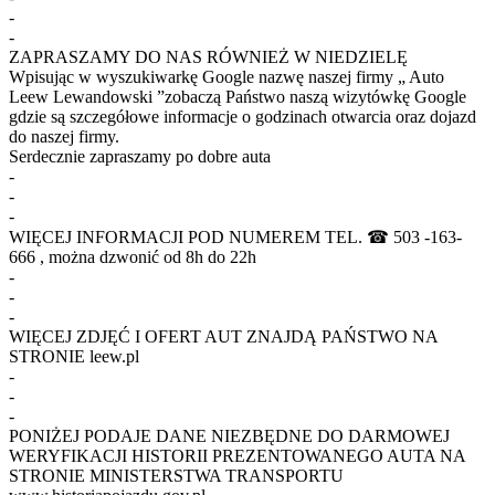
-
-
ZAPRASZAMY DO NAS RÓWNIEŻ W NIEDZIELĘ
Wpisując w wyszukiwarkę Google nazwę naszej firmy „ Auto
Leew Lewandowski ”zobaczą Państwo naszą wizytówkę Google
gdzie są szczegółowe informacje o godzinach otwarcia oraz dojazd
do naszej firmy.
Serdecznie zapraszamy po dobre auta
-
-
-
WIĘCEJ INFORMACJI POD NUMEREM TEL. ☎ 503 -163-
666 , można dzwonić od 8h do 22h
-
-
-
WIĘCEJ ZDJĘĆ I OFERT AUT ZNAJDĄ PAŃSTWO NA
STRONIE leew.pl
-
-
-
PONIŻEJ PODAJE DANE NIEZBĘDNE DO DARMOWEJ
WERYFIKACJI HISTORII PREZENTOWANEGO AUTA NA
STRONIE MINISTERSTWA TRANSPORTU