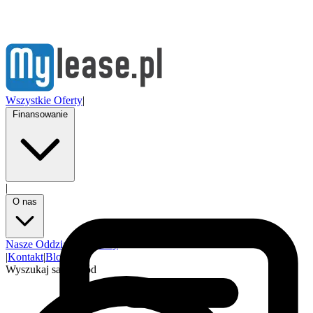
Wszystkie Oferty
|
Finansowanie
|
O nas
Nasze Oddziały
Partnerzy
|
Kontakt
|
Blog
Wyszukaj samochód