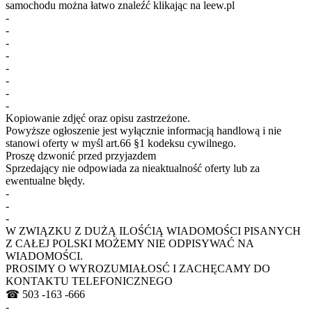
samochodu można łatwo znaleźć klikając na leew.pl
-
-
-
-
-
-
-
-
Kopiowanie zdjęć oraz opisu zastrzeżone.
Powyższe ogłoszenie jest wyłącznie informacją handlową i nie
stanowi oferty w myśl art.66 §1 kodeksu cywilnego.
Proszę dzwonić przed przyjazdem
Sprzedający nie odpowiada za nieaktualność oferty lub za
ewentualne błędy.
-
-
-
W ZWIĄZKU Z DUŻĄ ILOŚĆIĄ WIADOMOŚCI PISANYCH
Z CAŁEJ POLSKI MOŻEMY NIE ODPISYWAĆ NA
WIADOMOŚCI.
PROSIMY O WYROZUMIAŁOSĆ I ZACHĘCAMY DO
KONTAKTU TELEFONICZNEGO
☎ 503 -163 -666
-