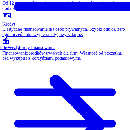
Od 12 miesięcy, bez opłaty wstępnej, konieczności wykupu i
dodatkowych kosztów. Wszystko w cenie raty.
Kredyt
Elastyczne finansowanie dla osób prywatnych. Szybki odbiór, zero
ograniczeń i atrakcyjne rabaty przy zakupie.
Porównaj formy finansowania
Pożyczka
Finansowanie środków trwałych dla firm. Własność od początku,
bez wykupu i z korzyściami podatkowymi.