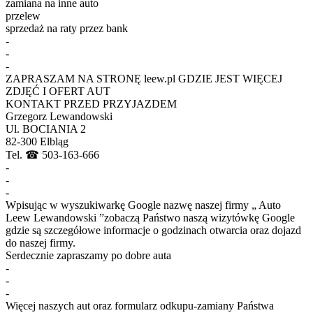
zamiana na inne auto
przelew
sprzedaż na raty przez bank
-
-
-
ZAPRASZAM NA STRONĘ leew.pl GDZIE JEST WIĘCEJ
ZDJĘĆ I OFERT AUT
KONTAKT PRZED PRZYJAZDEM
Grzegorz Lewandowski
Ul. BOCIANIA 2
82-300 Elbląg
Tel. ☎ 503-163-666
-
-
-
Wpisując w wyszukiwarkę Google nazwę naszej firmy „ Auto
Leew Lewandowski ”zobaczą Państwo naszą wizytówkę Google
gdzie są szczegółowe informacje o godzinach otwarcia oraz dojazd
do naszej firmy.
Serdecznie zapraszamy po dobre auta
-
-
-
Więcej naszych aut oraz formularz odkupu-zamiany Państwa