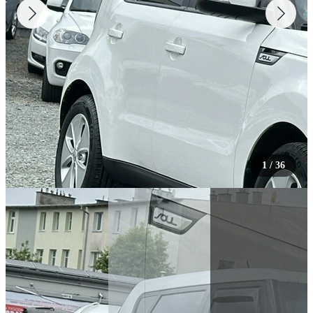
1
/
36