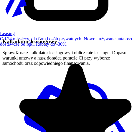
Leasing
Od 24 miesięcy, dla firm i osób prywatnych. Nowe i używane auta os
Kalkulator leasingowy
dostawcze od ręki. Rabaty do -30%.
Sprawdź nasz kalkulator leasingowy i oblicz rate leasingu. Dopasuj
warunki umowy a nasz doradca pomoże Ci przy wyborze
samochodu oraz odpowiedniego finansowania.