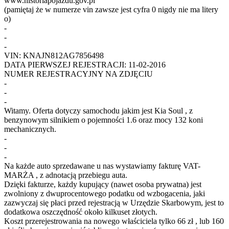
www.historiapojazdu.gov.pl
(pamiętaj że w numerze vin zawsze jest cyfra 0 nigdy nie ma litery
o)
-
-
-
VIN: KNAJN812AG7856498
DATA PIERWSZEJ REJESTRACJI: 11-02-2016
NUMER REJESTRACYJNY NA ZDJĘCIU
-
-
-
Witamy. Oferta dotyczy samochodu jakim jest Kia Soul , z
benzynowym silnikiem o pojemności 1.6 oraz mocy 132 koni
mechanicznych.
-
-
-
Na każde auto sprzedawane u nas wystawiamy fakturę VAT-
MARŻA , z adnotacją przebiegu auta.
Dzięki fakturze, każdy kupujący (nawet osoba prywatna) jest
zwolniony z dwuprocentowego podatku od wzbogacenia, jaki
zazwyczaj się płaci przed rejestracją w Urzędzie Skarbowym, jest to
dodatkowa oszczędność około kilkuset złotych.
Koszt przerejestrowania na nowego właściciela tylko 66 zł , lub 160