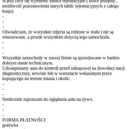
zł jeśli chce się wymienić tablice rejestracyjne ( nowe przepisy ,
możliwość pozostawienia starych tablic rejestracyjnych z całego
kraju).
-
-
-
Oświadczam, że wszystkie zdjęcia są robione w realu i nie są
retuszowane, a przede wszystkim dotyczą tego samochodu.
-
-
-
Wszystkie samochody w naszej firmie są sprzedawane w bardzo
dobrym stanie technicznym.
Udostępniamy auta do kontroli przed zakupowej na dowolnej stacji
diagnostycznej, serwisie lub w warsztacie wskazanym przez
kupującego na terenie miasta i okolic.
-
-
-
Serdecznie zapraszam do oglądania auta na żywo.
-
-
-
FORMA PŁATNOŚCI
gotówka