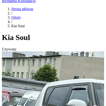
Bezpłatna Konsultacja
Strona główna
/
Oferty
/
Kia Soul
Kia Soul
Używany