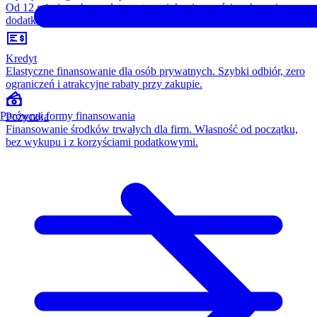
Od 12 miesięcy, bez opłaty wstępnej, konieczności wykupu i
dodatkowych kosztów. Wszystko w cenie raty.
Kredyt
Elastyczne finansowanie dla osób prywatnych. Szybki odbiór, zero
ograniczeń i atrakcyjne rabaty przy zakupie.
Porównaj formy finansowania
Pożyczka
Finansowanie środków trwałych dla firm. Własność od początku,
bez wykupu i z korzyściami podatkowymi.