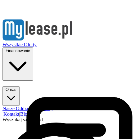
Wszystkie Oferty
|
Finansowanie
|
O nas
Nasze Oddziały
Partnerzy
|
Kontakt
|
Blog
Wyszukaj samochód