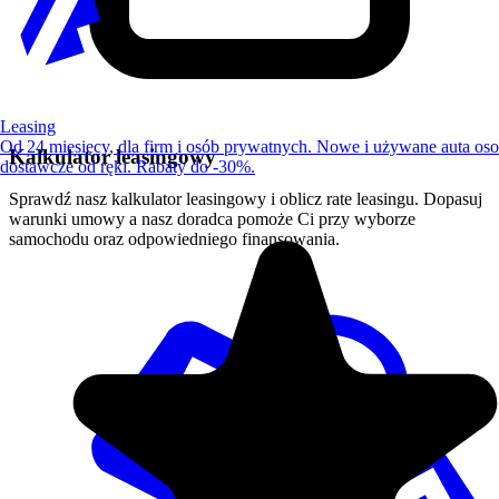
Leasing
Od 24 miesięcy, dla firm i osób prywatnych. Nowe i używane auta os
Kalkulator leasingowy
dostawcze od ręki. Rabaty do -30%.
Sprawdź nasz kalkulator leasingowy i oblicz rate leasingu. Dopasuj
warunki umowy a nasz doradca pomoże Ci przy wyborze
samochodu oraz odpowiedniego finansowania.