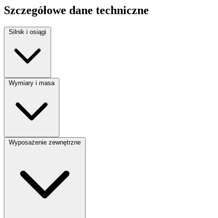
Szczegółowe dane techniczne
Silnik i osiągi
Rodzaj paliwa:
Diesel
Wymiary i masa
Moc silnika:
116 KM
Pojemność silnika:
1600 cm³
Liczba miejsc:
5
Wyposażenie zewnętrzne
Liczba drzwi:
5