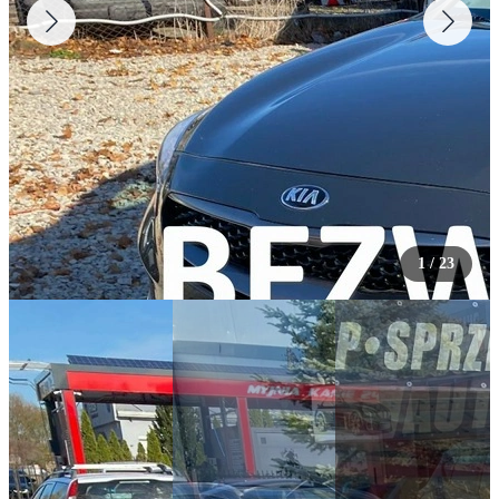
1
/
23