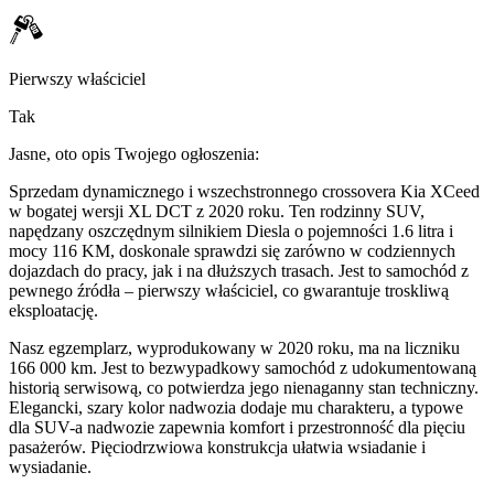
Pierwszy właściciel
Tak
Jasne, oto opis Twojego ogłoszenia:
Sprzedam dynamicznego i wszechstronnego crossovera Kia XCeed
w bogatej wersji XL DCT z 2020 roku. Ten rodzinny SUV,
napędzany oszczędnym silnikiem Diesla o pojemności 1.6 litra i
mocy 116 KM, doskonale sprawdzi się zarówno w codziennych
dojazdach do pracy, jak i na dłuższych trasach. Jest to samochód z
pewnego źródła – pierwszy właściciel, co gwarantuje troskliwą
eksploatację.
Nasz egzemplarz, wyprodukowany w 2020 roku, ma na liczniku
166 000 km. Jest to bezwypadkowy samochód z udokumentowaną
historią serwisową, co potwierdza jego nienaganny stan techniczny.
Elegancki, szary kolor nadwozia dodaje mu charakteru, a typowe
dla SUV-a nadwozie zapewnia komfort i przestronność dla pięciu
pasażerów. Pięciodrzwiowa konstrukcja ułatwia wsiadanie i
wysiadanie.