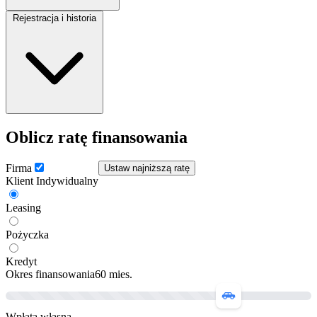
Skrzynia biegów:
Manualna
Rejestracja i historia
Rok produkcji:
2009
Przebieg:
130000 km
Oblicz ratę finansowania
Kraj pochodzenia:
D
Bezwypadkowy:
Tak
Firma
Ustaw najniższą ratę
Zarejestrowany w:
Polska
Klient Indywidualny
Leasing
Pożyczka
Kredyt
Okres finansowania
60
mies.
Wpłata własna