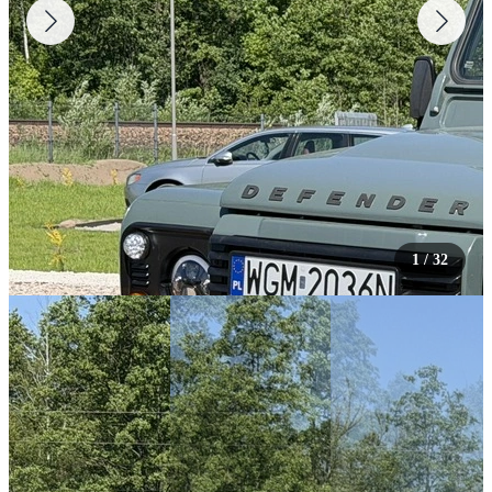
1
/
32