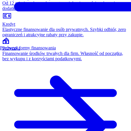
Od 12 miesięcy, bez opłaty wstępnej, konieczności wykupu i
dodatkowych kosztów. Wszystko w cenie raty.
Kredyt
Elastyczne finansowanie dla osób prywatnych. Szybki odbiór, zero
ograniczeń i atrakcyjne rabaty przy zakupie.
Porównaj formy finansowania
Pożyczka
Finansowanie środków trwałych dla firm. Własność od początku,
bez wykupu i z korzyściami podatkowymi.