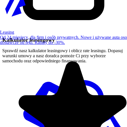
Leasing
Od 24 miesięcy, dla firm i osób prywatnych. Nowe i używane auta os
Kalkulator leasingowy
dostawcze od ręki. Rabaty do -30%.
Sprawdź nasz kalkulator leasingowy i oblicz rate leasingu. Dopasuj
warunki umowy a nasz doradca pomoże Ci przy wyborze
samochodu oraz odpowiedniego finansowania.