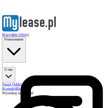
Wszystkie Oferty
|
Finansowanie
|
O nas
Nasze Oddziały
Partnerzy
|
Kontakt
|
Blog
Wyszukaj samochód