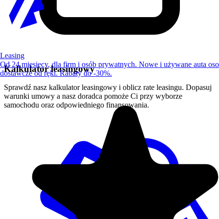
Leasing
Od 24 miesięcy, dla firm i osób prywatnych. Nowe i używane auta os
Kalkulator leasingowy
dostawcze od ręki. Rabaty do -30%.
Sprawdź nasz kalkulator leasingowy i oblicz rate leasingu. Dopasuj
warunki umowy a nasz doradca pomoże Ci przy wyborze
samochodu oraz odpowiedniego finansowania.