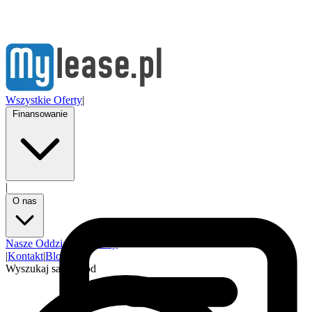
Wszystkie Oferty
|
Finansowanie
|
O nas
Nasze Oddziały
Partnerzy
|
Kontakt
|
Blog
Wyszukaj samochód