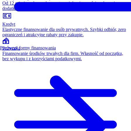
Od 12 miesięcy, bez opłaty wstępnej, konieczności wykupu i
dodatkowych kosztów. Wszystko w cenie raty.
Kredyt
Elastyczne finansowanie dla osób prywatnych. Szybki odbiór, zero
ograniczeń i atrakcyjne rabaty przy zakupie.
Porównaj formy finansowania
Pożyczka
Finansowanie środków trwałych dla firm. Własność od początku,
bez wykupu i z korzyściami podatkowymi.