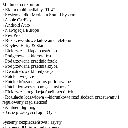
Multimedia i komfort
• Ekran multimedialny: 11.4"
• System audio: Meridian Sound System
• Apple CarPlay
• Android Auto
• Nawigacja Europe
• Pivi Pro
• Bezprzewodowe ładowanie telefonu
• Keyless Entry & Start
• Elektryczna klapa bagażnika
• Podgrzewana kierownica
• Podgrzewane przednie fotele
• Podgrzewana przednia szyba
• Dwustrefowa klimatyzacja
• Fotele i wnętrze
• Fotele skórzane Taurus perforowane
• Fotel kierowcy z pamięcią ustawień
• Elektryczna regulacja foteli przednich
• Regulacja lędźwiowa 4-kierunkowa rząd siedzeń przesuwany i
regulowany rząd siedzeń
• Ambient lighting
• Jasne przeszycia Light Oyster
Systemy bezpieczeństwa i asysty
• Kamera 3D Surround Camera