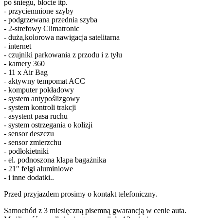
po śniegu, błocie itp.
- przyciemnione szyby
- podgrzewana przednia szyba
- 2-strefowy Climatronic
- duża,kolorowa nawigacja satelitarna
- internet
- czujniki parkowania z przodu i z tyłu
- kamery 360
- 11 x Air Bag
- aktywny tempomat ACC
- komputer pokładowy
- system antypoślizgowy
- system kontroli trakcji
- asystent pasa ruchu
- system ostrzegania o kolizji
- sensor deszczu
- sensor zmierzchu
- podłokietniki
- el. podnoszona klapa bagażnika
- 21" felgi aluminiowe
- i inne dodatki..
Przed przyjazdem prosimy o kontakt telefoniczny.
Samochód z 3 miesięczną pisemną gwarancją w cenie auta.