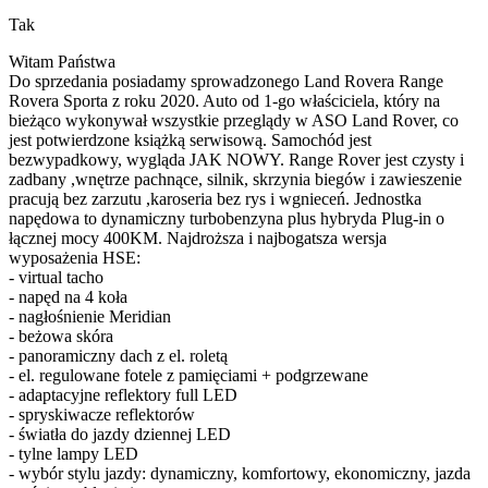
Tak
Witam Państwa
Do sprzedania posiadamy sprowadzonego Land Rovera Range
Rovera Sporta z roku 2020. Auto od 1-go właściciela, który na
bieżąco wykonywał wszystkie przeglądy w ASO Land Rover, co
jest potwierdzone książką serwisową. Samochód jest
bezwypadkowy, wygląda JAK NOWY. Range Rover jest czysty i
zadbany ,wnętrze pachnące, silnik, skrzynia biegów i zawieszenie
pracują bez zarzutu ,karoseria bez rys i wgnieceń. Jednostka
napędowa to dynamiczny turbobenzyna plus hybryda Plug-in o
łącznej mocy 400KM. Najdroższa i najbogatsza wersja
wyposażenia HSE:
- virtual tacho
- napęd na 4 koła
- nagłośnienie Meridian
- beżowa skóra
- panoramiczny dach z el. roletą
- el. regulowane fotele z pamięciami + podgrzewane
- adaptacyjne reflektory full LED
- spryskiwacze reflektorów
- światła do jazdy dziennej LED
- tylne lampy LED
- wybór stylu jazdy: dynamiczny, komfortowy, ekonomiczny, jazda