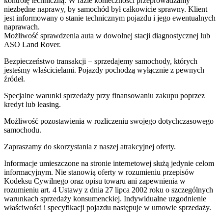
kontrolę techniczną. W razie konieczności przeprowadzamy
niezbędne naprawy, by samochód był całkowicie sprawny. Klient
jest informowany o stanie technicznym pojazdu i jego ewentualnych
naprawach.
Możliwość sprawdzenia auta w dowolnej stacji diagnostycznej lub
ASO Land Rover.
Bezpieczeństwo transakcji − sprzedajemy samochody, których
jesteśmy właścicielami. Pojazdy pochodzą wyłącznie z pewnych
źródeł.
Specjalne warunki sprzedaży przy finansowaniu zakupu poprzez
kredyt lub leasing.
Możliwość pozostawienia w rozliczeniu swojego dotychczasowego
samochodu.
Zapraszamy do skorzystania z naszej atrakcyjnej oferty.
Informacje umieszczone na stronie internetowej służą jedynie celom
informacyjnym. Nie stanowią oferty w rozumieniu przepisów
Kodeksu Cywilnego oraz opisu towaru ani zapewnienia w
rozumieniu art. 4 Ustawy z dnia 27 lipca 2002 roku o szczególnych
warunkach sprzedaży konsumenckiej. Indywidualne uzgodnienie
właściwości i specyfikacji pojazdu następuje w umowie sprzedaży.