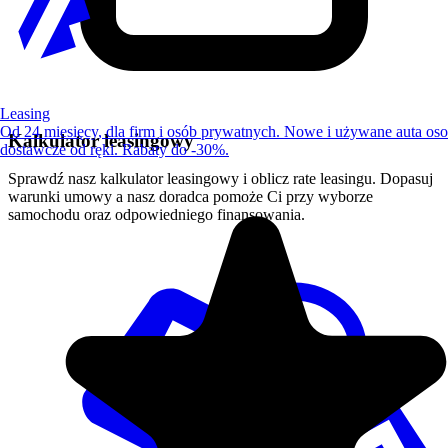
Leasing
Od 24 miesięcy, dla firm i osób prywatnych. Nowe i używane auta os
Kalkulator leasingowy
dostawcze od ręki. Rabaty do -30%.
Sprawdź nasz kalkulator leasingowy i oblicz rate leasingu. Dopasuj
warunki umowy a nasz doradca pomoże Ci przy wyborze
samochodu oraz odpowiedniego finansowania.