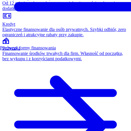
Od 12 miesięcy, bez opłaty wstępnej, konieczności wykupu i
dodatkowych kosztów. Wszystko w cenie raty.
Kredyt
Elastyczne finansowanie dla osób prywatnych. Szybki odbiór, zero
ograniczeń i atrakcyjne rabaty przy zakupie.
Porównaj formy finansowania
Pożyczka
Finansowanie środków trwałych dla firm. Własność od początku,
bez wykupu i z korzyściami podatkowymi.