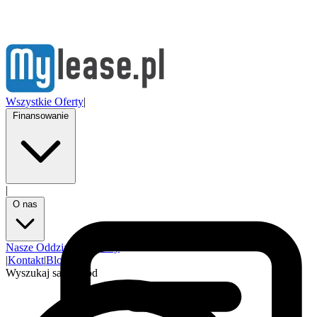
Wszystkie Oferty
|
Finansowanie
|
O nas
Nasze Oddziały
Partnerzy
|
Kontakt
|
Blog
Wyszukaj samochód