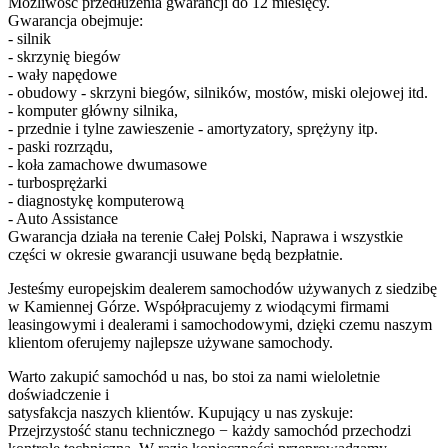
Możliwość przedłużenia gwarancji do 12 miesięcy.
Gwarancja obejmuje:
- silnik
- skrzynię biegów
- wały napędowe
- obudowy - skrzyni biegów, silników, mostów, miski olejowej itd.
- komputer główny silnika,
- przednie i tylne zawieszenie - amortyzatory, sprężyny itp.
- paski rozrządu,
- koła zamachowe dwumasowe
- turbosprężarki
- diagnostykę komputerową
- Auto Assistance
Gwarancja działa na terenie Całej Polski, Naprawa i wszystkie
części w okresie gwarancji usuwane będą bezpłatnie.
Jesteśmy europejskim dealerem samochodów używanych z siedzibę
w Kamiennej Górze. Współpracujemy z wiodącymi firmami
leasingowymi i dealerami i samochodowymi, dzięki czemu naszym
klientom oferujemy najlepsze używane samochody.
Warto zakupić samochód u nas, bo stoi za nami wieloletnie
doświadczenie i
satysfakcja naszych klientów. Kupujący u nas zyskuje:
Przejrzystość stanu technicznego − każdy samochód przechodzi