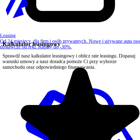
Leasing
Od 24 miesięcy, dla firm i osób prywatnych. Nowe i używane auta os
Kalkulator leasingowy
dostawcze od ręki. Rabaty do -30%.
Sprawdź nasz kalkulator leasingowy i oblicz rate leasingu. Dopasuj
warunki umowy a nasz doradca pomoże Ci przy wyborze
samochodu oraz odpowiedniego finansowania.