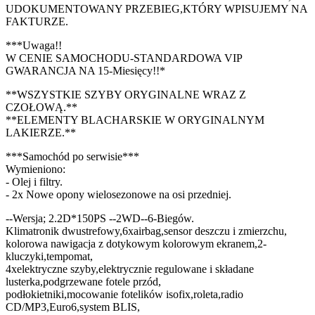
UDOKUMENTOWANY PRZEBIEG,KTÓRY WPISUJEMY NA
FAKTURZE.
***Uwaga!!
W CENIE SAMOCHODU-STANDARDOWA VIP
GWARANCJA NA 15-Miesięcy!!*
**WSZYSTKIE SZYBY ORYGINALNE WRAZ Z
CZOŁOWĄ.**
**ELEMENTY BLACHARSKIE W ORYGINALNYM
LAKIERZE.**
***Samochód po serwisie***
Wymieniono:
- Olej i filtry.
- 2x Nowe opony wielosezonowe na osi przedniej.
--Wersja; 2.2D*150PS --2WD--6-Biegów.
Klimatronik dwustrefowy,6xairbag,sensor deszczu i zmierzchu,
kolorowa nawigacja z dotykowym kolorowym ekranem,2-
kluczyki,tempomat,
4xelektryczne szyby,elektrycznie regulowane i składane
lusterka,podgrzewane fotele przód,
podłokietniki,mocowanie fotelików isofix,roleta,radio
CD/MP3,Euro6,system BLIS,