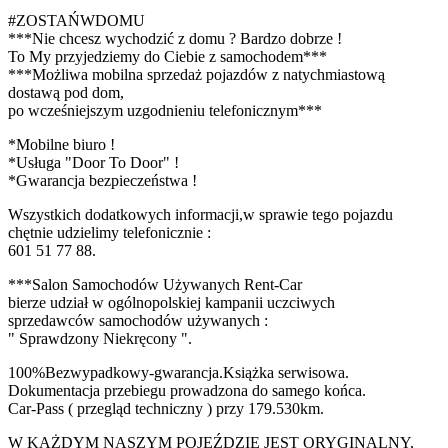
#ZOSTAŃWDOMU
***Nie chcesz wychodzić z domu ? Bardzo dobrze !
To My przyjedziemy do Ciebie z samochodem***
***Możliwa mobilna sprzedaż pojazdów z natychmiastową
dostawą pod dom,
po wcześniejszym uzgodnieniu telefonicznym***
*Mobilne biuro !
*Usługa "Door To Door" !
*Gwarancja bezpieczeństwa !
Wszystkich dodatkowych informacji,w sprawie tego pojazdu
chętnie udzielimy telefonicznie :
601 51 77 88.
***Salon Samochodów Używanych Rent-Car
bierze udział w ogólnopolskiej kampanii uczciwych
sprzedawców samochodów używanych :
" Sprawdzony Niekręcony ".
100%Bezwypadkowy-gwarancja.Książka serwisowa.
Dokumentacja przebiegu prowadzona do samego końca.
Car-Pass ( przegląd techniczny ) przy 179.530km.
W KAŻDYM NASZYM POJEŹDZIE JEST ORYGINALNY,