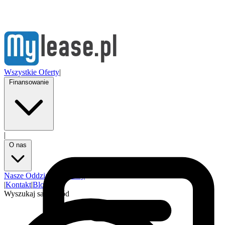
Wszystkie Oferty
|
Finansowanie
|
O nas
Nasze Oddziały
Partnerzy
|
Kontakt
|
Blog
Wyszukaj samochód