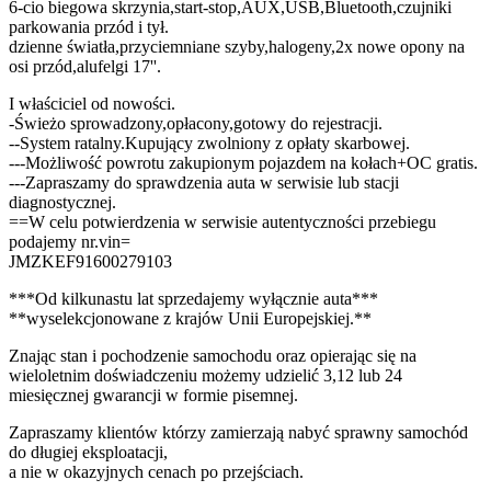
6-cio biegowa skrzynia,start-stop,AUX,USB,Bluetooth,czujniki
parkowania przód i tył.
dzienne światła,przyciemniane szyby,halogeny,2x nowe opony na
osi przód,alufelgi 17''.
I właściciel od nowości.
-Świeżo sprowadzony,opłacony,gotowy do rejestracji.
--System ratalny.Kupujący zwolniony z opłaty skarbowej.
---Możliwość powrotu zakupionym pojazdem na kołach+OC gratis.
---Zapraszamy do sprawdzenia auta w serwisie lub stacji
diagnostycznej.
==W celu potwierdzenia w serwisie autentyczności przebiegu
podajemy nr.vin=
JMZKEF91600279103
***Od kilkunastu lat sprzedajemy wyłącznie auta***
**wyselekcjonowane z krajów Unii Europejskiej.**
Znając stan i pochodzenie samochodu oraz opierając się na
wieloletnim doświadczeniu możemy udzielić 3,12 lub 24
miesięcznej gwarancji w formie pisemnej.
Zapraszamy klientów którzy zamierzają nabyć sprawny samochód
do długiej eksploatacji,
a nie w okazyjnych cenach po przejściach.