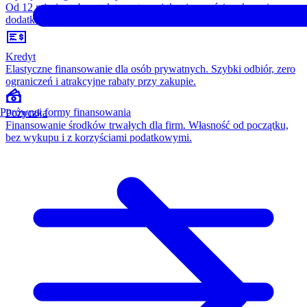
Od 12 miesięcy, bez opłaty wstępnej, konieczności wykupu i
dodatkowych kosztów. Wszystko w cenie raty.
Kredyt
Elastyczne finansowanie dla osób prywatnych. Szybki odbiór, zero
ograniczeń i atrakcyjne rabaty przy zakupie.
Porównaj formy finansowania
Pożyczka
Finansowanie środków trwałych dla firm. Własność od początku,
bez wykupu i z korzyściami podatkowymi.