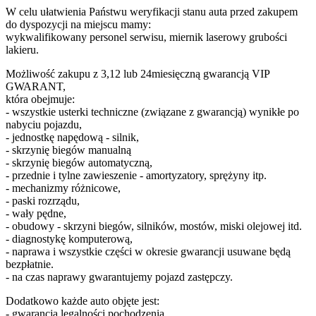
W celu ułatwienia Państwu weryfikacji stanu auta przed zakupem
do dyspozycji na miejscu mamy:
wykwalifikowany personel serwisu, miernik laserowy grubości
lakieru.
Możliwość zakupu z 3,12 lub 24miesięczną gwarancją VIP
GWARANT,
która obejmuje:
- wszystkie usterki techniczne (związane z gwarancją) wynikłe po
nabyciu pojazdu,
- jednostkę napędową - silnik,
- skrzynię biegów manualną
- skrzynię biegów automatyczną,
- przednie i tylne zawieszenie - amortyzatory, sprężyny itp.
- mechanizmy różnicowe,
- paski rozrządu,
- wały pędne,
- obudowy - skrzyni biegów, silników, mostów, miski olejowej itd.
- diagnostykę komputerową,
- naprawa i wszystkie części w okresie gwarancji usuwane będą
bezpłatnie.
- na czas naprawy gwarantujemy pojazd zastępczy.
Dodatkowo każde auto objęte jest:
- gwarancją legalności pochodzenia,