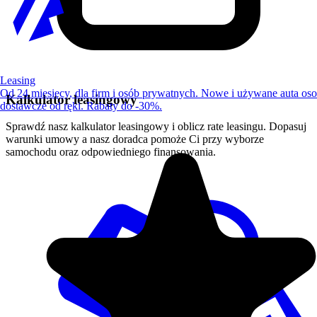
Leasing
Od 24 miesięcy, dla firm i osób prywatnych. Nowe i używane auta os
Kalkulator leasingowy
dostawcze od ręki. Rabaty do -30%.
Sprawdź nasz kalkulator leasingowy i oblicz rate leasingu. Dopasuj
warunki umowy a nasz doradca pomoże Ci przy wyborze
samochodu oraz odpowiedniego finansowania.