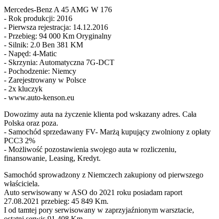
Mercedes-Benz A 45 AMG W 176
- Rok produkcji: 2016
- Pierwsza rejestracja: 14.12.2016
- Przebieg: 94 000 Km Oryginalny
- Silnik: 2.0 Ben 381 KM
- Napęd: 4-Matic
- Skrzynia: Automatyczna 7G-DCT
- Pochodzenie: Niemcy
- Zarejestrowany w Polsce
- 2x kluczyk
- www.auto-kenson.eu
Dowozimy auta na życzenie klienta pod wskazany adres. Cała
Polska oraz poza.
- Samochód sprzedawany FV- Marżą kupujący zwolniony z opłaty
PCC3 2%
- Możliwość pozostawienia swojego auta w rozliczeniu,
finansowanie, Leasing, Kredyt.
Samochód sprowadzony z Niemczech zakupiony od pierwszego
właściciela.
Auto serwisowany w ASO do 2021 roku posiadam raport
27.08.2021 przebieg: 45 849 Km.
I od tamtej pory serwisowany w zaprzyjaźnionym warsztacie,
ostatni serwis 91 408 Km.