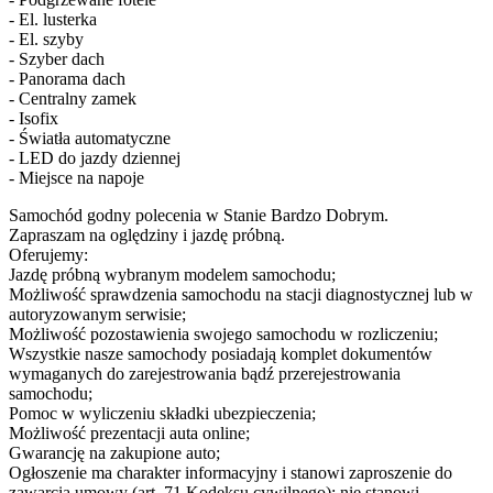
- El. lusterka
- El. szyby
- Szyber dach
- Panorama dach
- Centralny zamek
- Isofix
- Światła automatyczne
- LED do jazdy dziennej
- Miejsce na napoje
Samochód godny polecenia w Stanie Bardzo Dobrym.
Zapraszam na oględziny i jazdę próbną.
Oferujemy:
Jazdę próbną wybranym modelem samochodu;
Możliwość sprawdzenia samochodu na stacji diagnostycznej lub w
autoryzowanym serwisie;
Możliwość pozostawienia swojego samochodu w rozliczeniu;
Wszystkie nasze samochody posiadają komplet dokumentów
wymaganych do zarejestrowania bądź przerejestrowania
samochodu;
Pomoc w wyliczeniu składki ubezpieczenia;
Możliwość prezentacji auta online;
Gwarancję na zakupione auto;
Ogłoszenie ma charakter informacyjny i stanowi zaproszenie do
zawarcia umowy (art. 71 Kodeksu cywilnego); nie stanowi