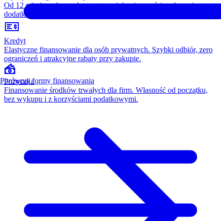
Od 12 miesięcy, bez opłaty wstępnej, konieczności wykupu i
dodatkowych kosztów. Wszystko w cenie raty.
Kredyt
Elastyczne finansowanie dla osób prywatnych. Szybki odbiór, zero
ograniczeń i atrakcyjne rabaty przy zakupie.
Porównaj formy finansowania
Pożyczka
Finansowanie środków trwałych dla firm. Własność od początku,
bez wykupu i z korzyściami podatkowymi.