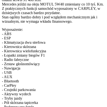
Mercedes jeździ na oleju MOTUL 5W40 zmieniany co 10 tyś. Km.
Z praktycznych funkcji samochód wyposażony w CARPLEY, w
dzisiejszych czasach bardzo przydatne.
Stan ogólny bardzo dobry i pod względem mechanicznym jak i
wizualnym, nie wymaga wkładu finansowego.
Wyposażenie:
- ABS
- ESP
- Klimatyzacja dwu strefowa
- Kierownica skórzana
- Kierownica wielofunkcyjna
- Łopatki zmiany biegów F1
- Radio fabryczne
- Zestaw głośnomówiący
- Nawigacja
- USB
- AUX
- Bluetooth
- CarPley
- Czujniki parkowania
- Aktywny wydech
- Tryby jazdy
- Pół skórzana tapicerka
- Podgrzewane fotele