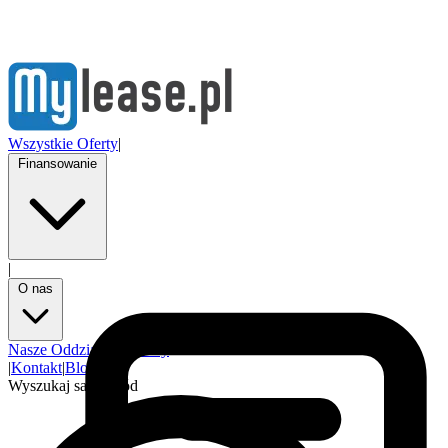
Wszystkie Oferty
|
Finansowanie
|
O nas
Nasze Oddziały
Partnerzy
|
Kontakt
|
Blog
Wyszukaj samochód