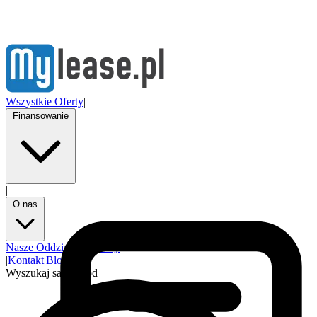
Wszystkie Oferty
|
Finansowanie
|
O nas
Nasze Oddziały
Partnerzy
|
Kontakt
|
Blog
Wyszukaj samochód