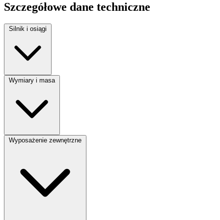
Szczegółowe dane techniczne
Silnik i osiągi
Rodzaj paliwa:
Benzyna
Wymiary i masa
Moc silnika:
220 KM
Pojemność silnika:
3200 cm³
Typ nadwozia:
Coupe
Wyposażenie zewnętrzne
Liczba miejsc:
4
Liczba drzwi:
2