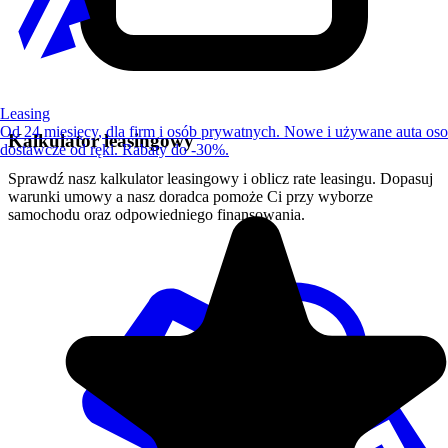
Leasing
Od 24 miesięcy, dla firm i osób prywatnych. Nowe i używane auta os
Kalkulator leasingowy
dostawcze od ręki. Rabaty do -30%.
Sprawdź nasz kalkulator leasingowy i oblicz rate leasingu. Dopasuj
warunki umowy a nasz doradca pomoże Ci przy wyborze
samochodu oraz odpowiedniego finansowania.