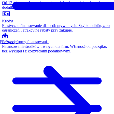
Od 12 miesięcy, bez opłaty wstępnej, konieczności wykupu i
dodatkowych kosztów. Wszystko w cenie raty.
Kredyt
Elastyczne finansowanie dla osób prywatnych. Szybki odbiór, zero
ograniczeń i atrakcyjne rabaty przy zakupie.
Porównaj formy finansowania
Pożyczka
Finansowanie środków trwałych dla firm. Własność od początku,
bez wykupu i z korzyściami podatkowymi.