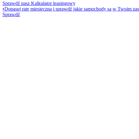
Sprawdź nasz Kalkulator leasingowy
•
Dopasuj ratę miesięczną i sprawdź jakie samochody są w Twoim zas
Sprawdź