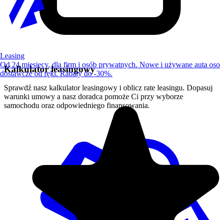
Leasing
Od 24 miesięcy, dla firm i osób prywatnych. Nowe i używane auta os
Kalkulator leasingowy
dostawcze od ręki. Rabaty do -30%.
Sprawdź nasz kalkulator leasingowy i oblicz rate leasingu. Dopasuj
warunki umowy a nasz doradca pomoże Ci przy wyborze
samochodu oraz odpowiedniego finansowania.