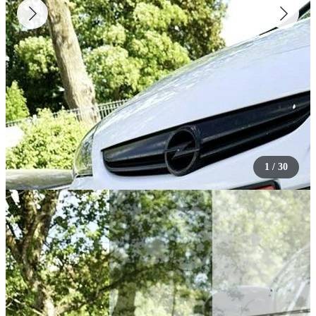
1
/
30