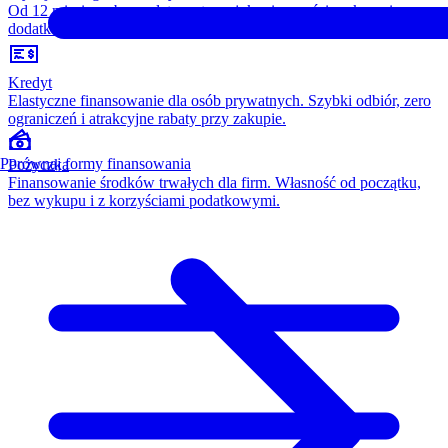
Od 12 miesięcy, bez opłaty wstępnej, konieczności wykupu i
dodatkowych kosztów. Wszystko w cenie raty.
Kredyt
Elastyczne finansowanie dla osób prywatnych. Szybki odbiór, zero
ograniczeń i atrakcyjne rabaty przy zakupie.
Porównaj formy finansowania
Pożyczka
Finansowanie środków trwałych dla firm. Własność od początku,
bez wykupu i z korzyściami podatkowymi.