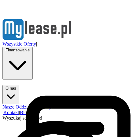
Wszystkie Oferty
|
Finansowanie
|
O nas
Nasze Oddziały
Partnerzy
|
Kontakt
|
Blog
Wyszukaj samochód