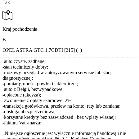
Tak
Kraj pochodzenia
B
OPEL ASTRA GTC 1,7CDTI [215] (+)
………………………………………………………………………
-auto czyste, zadbane;
-stan techniczny dobry;
-możliwy przegląd w autoryzowanym serwisie lub stacji
diagnostycznej;
-pomiar grubości powłoki lakierniczej;
-auto z Belgii, bezwypadkowe;
-opłacone (akcyza);
-zwolnienie z opłaty skarbowej 2%;
-transakcja gotówkowa, przelew na konto, raty lub zamiana;
-obsługa ubezpieczeniowa;
-korzystne kredyty bez zaświadczeń , bez wpłaty własnej;
-faktura Vat -marża;
„Niniejsze ogłoszenie jest wyłącznie informacją handlową i nie
stanowi oferty w myśl art. 66, § 1. Kodeksu Cywilnego.