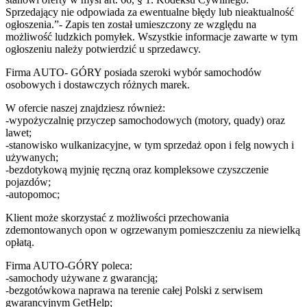
Sprzedający nie odpowiada za ewentualne błędy lub nieaktualność
ogłoszenia.”- Zapis ten został umieszczony ze względu na
możliwość ludzkich pomyłek. Wszystkie informacje zawarte w tym
ogłoszeniu należy potwierdzić u sprzedawcy.
Firma AUTO- GÓRY posiada szeroki wybór samochodów
osobowych i dostawczych różnych marek.
W ofercie naszej znajdziesz również:
-wypożyczalnię przyczep samochodowych (motory, quady) oraz
lawet;
-stanowisko wulkanizacyjne, w tym sprzedaż opon i felg nowych i
używanych;
-bezdotykową myjnię ręczną oraz kompleksowe czyszczenie
pojazdów;
-autopomoc;
Klient może skorzystać z możliwości przechowania
zdemontowanych opon w ogrzewanym pomieszczeniu za niewielką
opłatą.
Firma AUTO-GÓRY poleca:
-samochody używane z gwarancją;
-bezgotówkowa naprawa na terenie całej Polski z serwisem
gwarancyjnym GetHelp;