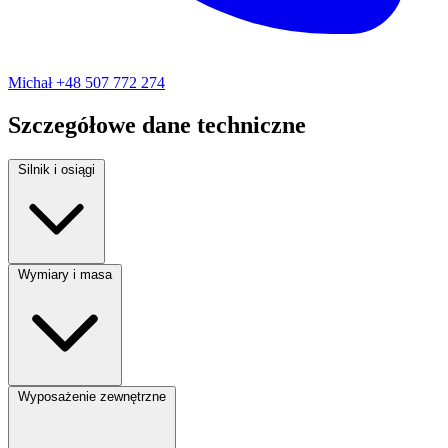
Michał
+48 507 772 274
Szczegółowe dane techniczne
Silnik i osiągi
Rodzaj paliwa:
Diesel
Wymiary i masa
Moc silnika:
110 KM
Pojemność silnika:
1690 cm³
Liczba miejsc:
5
Wyposażenie zewnętrzne
Liczba drzwi:
3