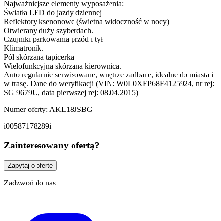
Najważniejsze elementy wyposażenia:
Światła LED do jazdy dziennej
Reflektory ksenonowe (świetna widoczność w nocy)
Otwierany duży szyberdach.
Czujniki parkowania przód i tył
Klimatronik.
Pół skórzana tapicerka
Wielofunkcyjna skórzana kierownica.
Auto regularnie serwisowane, wnętrze zadbane, idealne do miasta i
w trasę. Dane do weryfikacji (VIN: W0L0XEP68F4125924, nr rej:
SG 9679U, data pierwszej rej: 08.04.2015)
Numer oferty: AKL18JSBG
i00587178289i
Zainteresowany ofertą?
Zapytaj o ofertę
Zadzwoń do nas