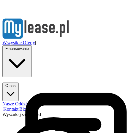
Wszystkie Oferty
|
Finansowanie
|
O nas
Nasze Oddziały
Partnerzy
|
Kontakt
|
Blog
Wyszukaj samochód