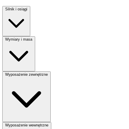
Silnik i osiągi
Moc silnika:
90 KM
Wymiary i masa
Pojemność silnika:
1400 cm³
Liczba miejsc:
5
Wyposażenie zewnętrzne
Liczba drzwi:
5
Lakier metalik:
Tak
Wyposażenie wewnętrzne