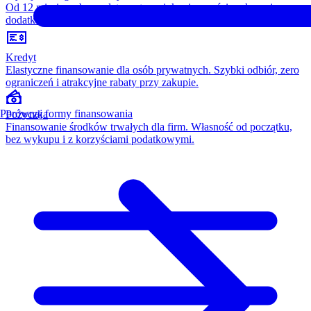
Od 12 miesięcy, bez opłaty wstępnej, konieczności wykupu i
dodatkowych kosztów. Wszystko w cenie raty.
Kredyt
Elastyczne finansowanie dla osób prywatnych. Szybki odbiór, zero
ograniczeń i atrakcyjne rabaty przy zakupie.
Porównaj formy finansowania
Pożyczka
Finansowanie środków trwałych dla firm. Własność od początku,
bez wykupu i z korzyściami podatkowymi.