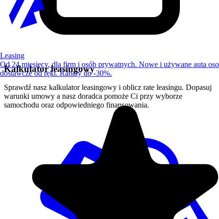
Leasing
Od 24 miesięcy, dla firm i osób prywatnych. Nowe i używane auta os
Kalkulator leasingowy
dostawcze od ręki. Rabaty do -30%.
Sprawdź nasz kalkulator leasingowy i oblicz rate leasingu. Dopasuj
warunki umowy a nasz doradca pomoże Ci przy wyborze
samochodu oraz odpowiedniego finansowania.