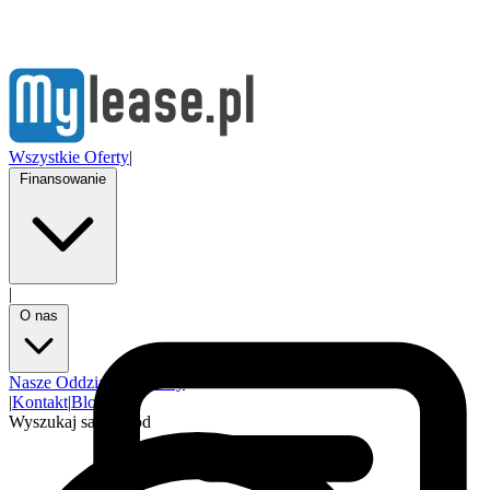
Wszystkie Oferty
|
Finansowanie
|
O nas
Nasze Oddziały
Partnerzy
|
Kontakt
|
Blog
Wyszukaj samochód