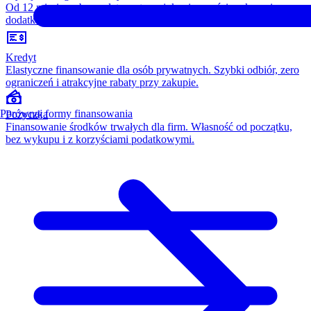
Od 12 miesięcy, bez opłaty wstępnej, konieczności wykupu i
dodatkowych kosztów. Wszystko w cenie raty.
Kredyt
Elastyczne finansowanie dla osób prywatnych. Szybki odbiór, zero
ograniczeń i atrakcyjne rabaty przy zakupie.
Porównaj formy finansowania
Pożyczka
Finansowanie środków trwałych dla firm. Własność od początku,
bez wykupu i z korzyściami podatkowymi.