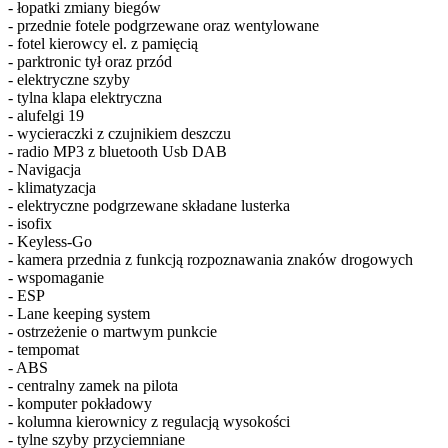
- łopatki zmiany biegów
- przednie fotele podgrzewane oraz wentylowane
- fotel kierowcy el. z pamięcią
- parktronic tył oraz przód
- elektryczne szyby
- tylna klapa elektryczna
- alufelgi 19
- wycieraczki z czujnikiem deszczu
- radio MP3 z bluetooth Usb DAB
- Navigacja
- klimatyzacja
- elektryczne podgrzewane składane lusterka
- isofix
- Keyless-Go
- kamera przednia z funkcją rozpoznawania znaków drogowych
- wspomaganie
- ESP
- Lane keeping system
- ostrzeżenie o martwym punkcie
- tempomat
- ABS
- centralny zamek na pilota
- komputer pokładowy
- kolumna kierownicy z regulacją wysokości
- tylne szyby przyciemniane