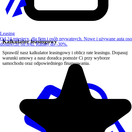
Leasing
Od 24 miesięcy, dla firm i osób prywatnych. Nowe i używane auta os
Kalkulator leasingowy
dostawcze od ręki. Rabaty do -30%.
Sprawdź nasz kalkulator leasingowy i oblicz rate leasingu. Dopasuj
warunki umowy a nasz doradca pomoże Ci przy wyborze
samochodu oraz odpowiedniego finansowania.