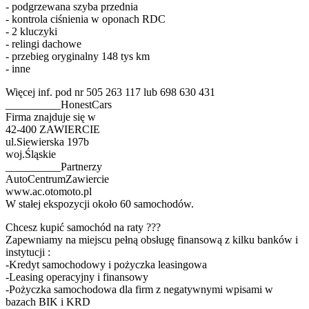
- podgrzewana szyba przednia
- kontrola ciśnienia w oponach RDC
- 2 kluczyki
- relingi dachowe
- przebieg oryginalny 148 tys km
- inne
Więcej inf. pod nr 505 263 117 lub 698 630 431
__________HonestCars
Firma znajduje się w
42-400 ZAWIERCIE
ul.Siewierska 197b
woj.Śląskie
__________Partnerzy
AutoCentrumZawiercie
www.ac.otomoto.pl
W stałej ekspozycji około 60 samochodów.
Chcesz kupić samochód na raty ???
Zapewniamy na miejscu pełną obsługę finansową z kilku banków i
instytucji :
-Kredyt samochodowy i pożyczka leasingowa
-Leasing operacyjny i finansowy
-Pożyczka samochodowa dla firm z negatywnymi wpisami w
bazach BIK i KRD