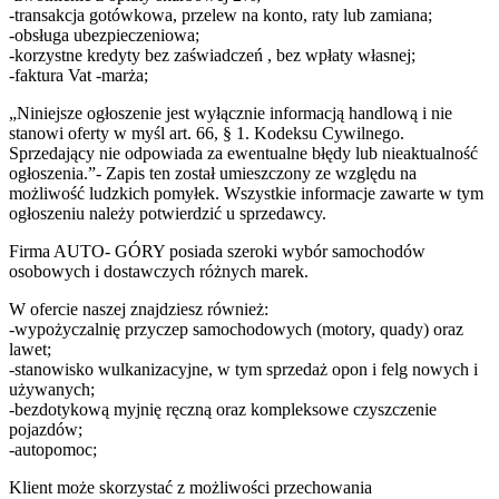
-transakcja gotówkowa, przelew na konto, raty lub zamiana;
-obsługa ubezpieczeniowa;
-korzystne kredyty bez zaświadczeń , bez wpłaty własnej;
-faktura Vat -marża;
„Niniejsze ogłoszenie jest wyłącznie informacją handlową i nie
stanowi oferty w myśl art. 66, § 1. Kodeksu Cywilnego.
Sprzedający nie odpowiada za ewentualne błędy lub nieaktualność
ogłoszenia.”- Zapis ten został umieszczony ze względu na
możliwość ludzkich pomyłek. Wszystkie informacje zawarte w tym
ogłoszeniu należy potwierdzić u sprzedawcy.
Firma AUTO- GÓRY posiada szeroki wybór samochodów
osobowych i dostawczych różnych marek.
W ofercie naszej znajdziesz również:
-wypożyczalnię przyczep samochodowych (motory, quady) oraz
lawet;
-stanowisko wulkanizacyjne, w tym sprzedaż opon i felg nowych i
używanych;
-bezdotykową myjnię ręczną oraz kompleksowe czyszczenie
pojazdów;
-autopomoc;
Klient może skorzystać z możliwości przechowania