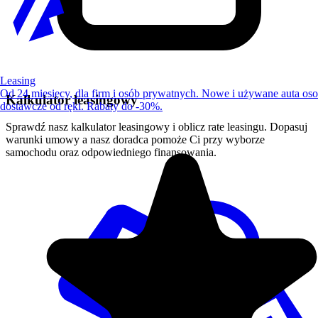
Leasing
Od 24 miesięcy, dla firm i osób prywatnych. Nowe i używane auta os
Kalkulator leasingowy
dostawcze od ręki. Rabaty do -30%.
Sprawdź nasz kalkulator leasingowy i oblicz rate leasingu. Dopasuj
warunki umowy a nasz doradca pomoże Ci przy wyborze
samochodu oraz odpowiedniego finansowania.