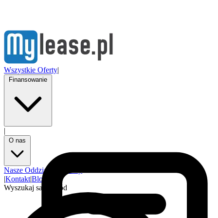
Wszystkie Oferty
|
Finansowanie
|
O nas
Nasze Oddziały
Partnerzy
|
Kontakt
|
Blog
Wyszukaj samochód