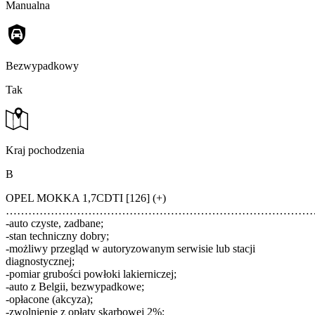
Manualna
Bezwypadkowy
Tak
Kraj pochodzenia
B
OPEL MOKKA 1,7CDTI [126] (+)
………………………………………………………………………
-auto czyste, zadbane;
-stan techniczny dobry;
-możliwy przegląd w autoryzowanym serwisie lub stacji
diagnostycznej;
-pomiar grubości powłoki lakierniczej;
-auto z Belgii, bezwypadkowe;
-opłacone (akcyza);
-zwolnienie z opłaty skarbowej 2%;