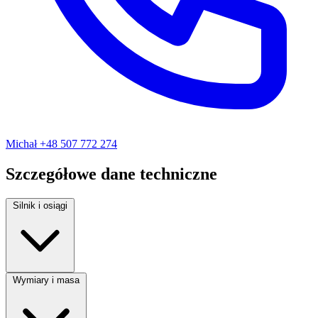
Michał
+48 507 772 274
Szczegółowe dane techniczne
Silnik i osiągi
Rodzaj paliwa:
Diesel
Wymiary i masa
Moc silnika:
130 KM
Pojemność silnika:
1690 cm³