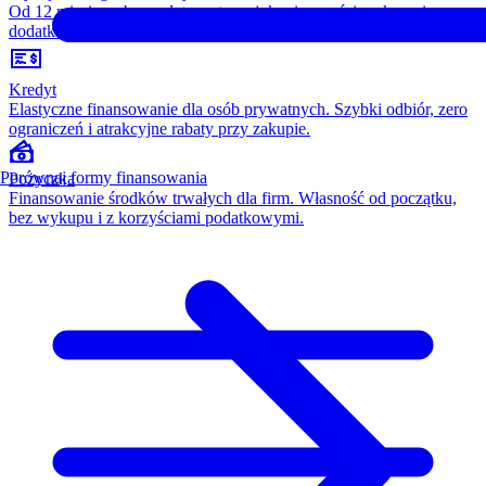
Od 12 miesięcy, bez opłaty wstępnej, konieczności wykupu i
dodatkowych kosztów. Wszystko w cenie raty.
Kredyt
Elastyczne finansowanie dla osób prywatnych. Szybki odbiór, zero
ograniczeń i atrakcyjne rabaty przy zakupie.
Porównaj formy finansowania
Pożyczka
Finansowanie środków trwałych dla firm. Własność od początku,
bez wykupu i z korzyściami podatkowymi.