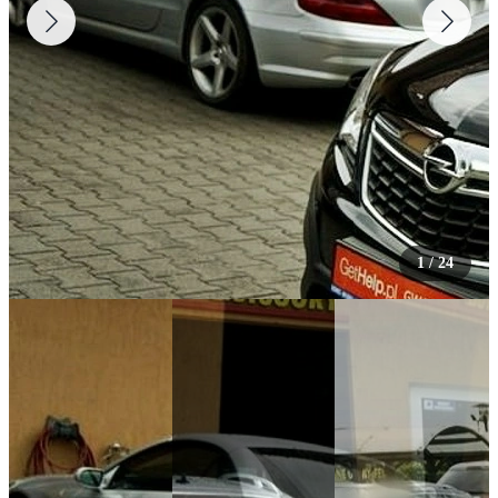
1
/
24