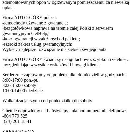
zdemontowanych opon w ogrzewanym pomieszczeniu za niewielką
opłatą.
Firma AUTO-GÓRY poleca:
-samochody używane z gwarancją;
-bezgotówkowa naprawa na terenie całej Polski z serwisem
gwarancyjnym GetHelp;
-koszt gwarancji w zależności od pakietu;
-szeroki zakres usług gwarancyjnych;
Wybierz najlepsze rozwiązanie dla siebie i swojego auta.
Firma AUTO-GÓRY świadczy usługi fachowo, szybko i rzetelnie ,
uwzględniając wszystkie wskazówki i uwagi klienta.
Serdecznie zapraszamy od poniedziałku do niedzieli w godzinach:
8:00-17:00 pon.-pt.
8:00-15:00 soboty
10:00-14:00 niedziele
Wulkanizacja czynna od poniedziałku do soboty.
Chętnie odpowiemy na Państwa pytania pod numerami telefonów:
-604 779 525
-(24) 261 18 41
ZAPRASZAMY