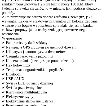
silnikiem benzynowym 1.2 PureTech o mocy 130 KM, który
świetnie sprawdza się zarówno w mieście, jak i podczas dłuższych
podróży.
Auto prezentuje się bardzo dobrze zarówno z zewnątrz, jak i
wewnątrz. Lakier w efektownym granatowym kolorze, zadbane
wnętrze oraz bogate wyposażenie sprawiają, że jest to bardzo
ciekawa propozycja dla osoby szukającej nowoczesnego
hatchbacka.
Wyposażenie
✔ Panoramiczny dach szklany
✔ Nawigacja GPS z dużym ekranem dotykowym
✔ Klimatyzacja automatyczna dwustrefowa
✔ Czujniki parkowania przód i tył
✔ Kamera cofania (jeżeli jest po potwierdzeniu)
✔ Hak holowniczy
✔ Tempomat z ogranicznikiem prędkości
✔ Bluetooth
✔ USB / AUX
✔ Światła LED do jazdy dziennej
✔ Światła przeciwmgielne
✔ Kierownica multifunkcyjna
✔ Elektryczne szyby
✔ Elektrycznie sterowane lusterka
✔ Przyciemniane szyby tylne