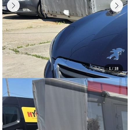
1
/
18