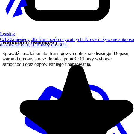
Leasing
Od 24 miesięcy, dla firm i osób prywatnych. Nowe i używane auta os
Kalkulator leasingowy
dostawcze od ręki. Rabaty do -30%.
Sprawdź nasz kalkulator leasingowy i oblicz rate leasingu. Dopasuj
warunki umowy a nasz doradca pomoże Ci przy wyborze
samochodu oraz odpowiedniego finansowania.