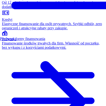
Od 12 miesięcy, bez opłaty wstępnej, konieczności wykupu i
dodatkowych kosztów. Wszystko w cenie raty.
Kredyt
Elastyczne finansowanie dla osób prywatnych. Szybki odbiór, zero
ograniczeń i atrakcyjne rabaty przy zakupie.
Porównaj formy finansowania
Pożyczka
Finansowanie środków trwałych dla firm. Własność od początku,
bez wykupu i z korzyściami podatkowymi.