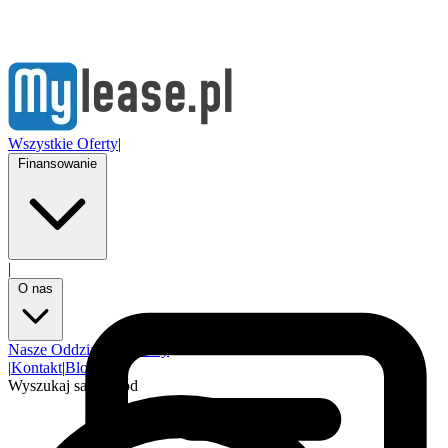
Wszystkie Oferty
|
Finansowanie
|
O nas
Nasze Oddziały
Partnerzy
|
Kontakt
|
Blog
Wyszukaj samochód