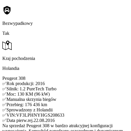
Bezwypadkowy
Tak
Kraj pochodzenia
Holandia
Peugeot 308
✅Rok produkcji: 2016
✅Silnik: 1.2 PureTech Turbo
✅Moc: 130 KM (96 kW)
✅Manualna skrzynia biegów
✅Przebieg: 176 436 km
✅Sprowadzony z Holandii
✅VIN:VF3LPHNYHGS208633
✅Data pierw.rej.22.08.2016
Na sprzedaż Peugeot 308 w bardzo atrakcyjnej konfiguracji
wyposażenia. Samochód napędzany oszczędnym i dynamicznym