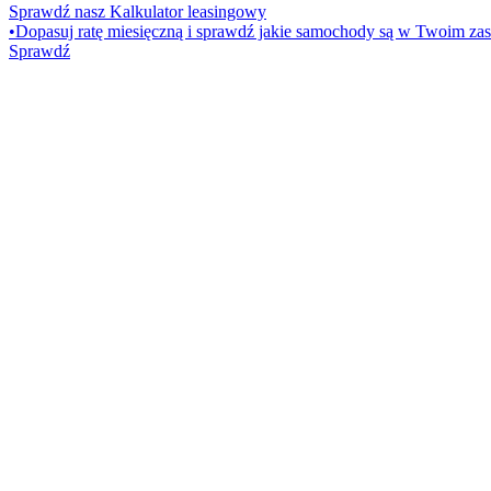
Sprawdź nasz Kalkulator leasingowy
•
Dopasuj ratę miesięczną i sprawdź jakie samochody są w Twoim zas
Sprawdź