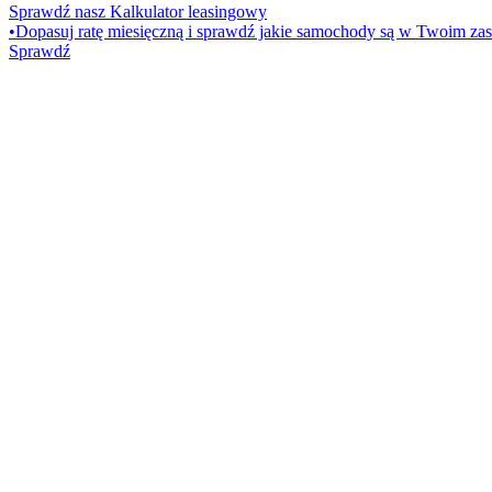
Sprawdź nasz Kalkulator leasingowy
•
Dopasuj ratę miesięczną i sprawdź jakie samochody są w Twoim zas
Sprawdź