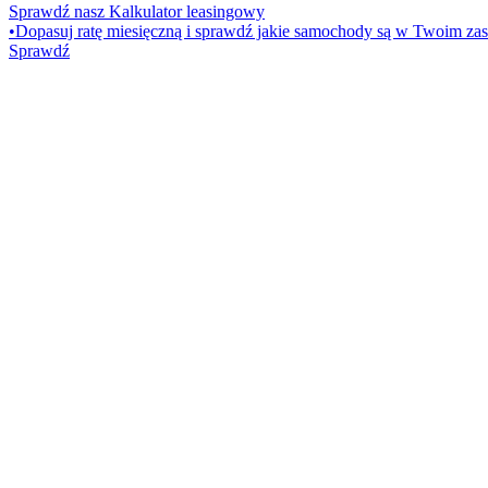
Sprawdź nasz Kalkulator leasingowy
•
Dopasuj ratę miesięczną i sprawdź jakie samochody są w Twoim zas
Sprawdź