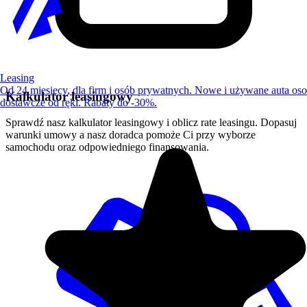
Leasing
Od 24 miesięcy, dla firm i osób prywatnych. Nowe i używane auta os
Kalkulator leasingowy
dostawcze od ręki. Rabaty do -30%.
Sprawdź nasz kalkulator leasingowy i oblicz rate leasingu. Dopasuj
warunki umowy a nasz doradca pomoże Ci przy wyborze
samochodu oraz odpowiedniego finansowania.