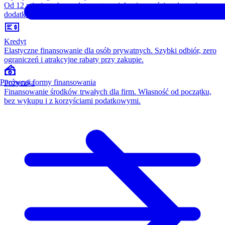
Od 12 miesięcy, bez opłaty wstępnej, konieczności wykupu i
dodatkowych kosztów. Wszystko w cenie raty.
Kredyt
Elastyczne finansowanie dla osób prywatnych. Szybki odbiór, zero
ograniczeń i atrakcyjne rabaty przy zakupie.
Porównaj formy finansowania
Pożyczka
Finansowanie środków trwałych dla firm. Własność od początku,
bez wykupu i z korzyściami podatkowymi.