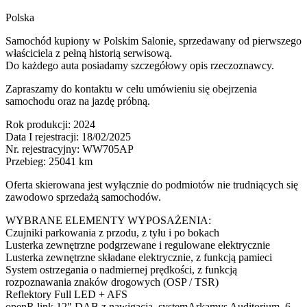
Polska
Samochód kupiony w Polskim Salonie, sprzedawany od pierwszego
właściciela z pełną historią serwisową.
Do każdego auta posiadamy szczegółowy opis rzeczoznawcy.
Zapraszamy do kontaktu w celu umówieniu się obejrzenia
samochodu oraz na jazdę próbną.
Rok produkcji: 2024
Data I rejestracji: 18/02/2025
Nr. rejestracyjny: WW705AP
Przebieg: 25041 km
Oferta skierowana jest wyłącznie do podmiotów nie trudniących się
zawodowo sprzedażą samochodów.
WYBRANE ELEMENTY WYPOSAŻENIA:
Czujniki parkowania z przodu, z tyłu i po bokach
Lusterka zewnętrzne podgrzewane i regulowane elektrycznie
Lusterka zewnętrzne składane elektrycznie, z funkcją pamieci
System ostrzegania o nadmiernej prędkości, z funkcją
rozpoznawania znaków drogowych (OSP / TSR)
Reflektory Full LED + AFS
openR link 12" DAB z nawigacją, systemArkamys Auditorium, 6