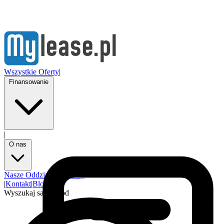
Wszystkie Oferty
|
Finansowanie
|
O nas
Nasze Oddziały
Partnerzy
|
Kontakt
|
Blog
Wyszukaj samochód