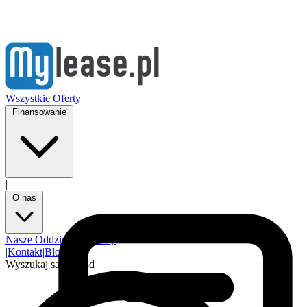
Wszystkie Oferty
|
Finansowanie
|
O nas
Nasze Oddziały
Partnerzy
|
Kontakt
|
Blog
Wyszukaj samochód