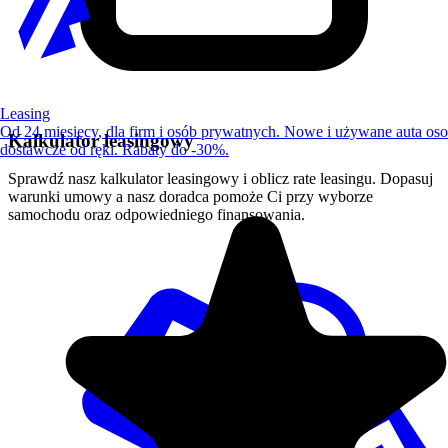
Leasing
Od 24 miesięcy, dla firm i osób prywatnych. Nowe i używane auta os
Kalkulator leasingowy
dostawcze od ręki. Rabaty do -30%.
Sprawdź nasz kalkulator leasingowy i oblicz rate leasingu. Dopasuj
warunki umowy a nasz doradca pomoże Ci przy wyborze
samochodu oraz odpowiedniego finansowania.