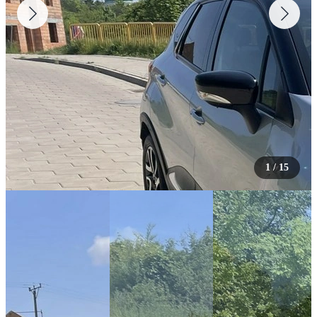
1
/
15