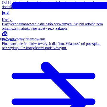
Od 12 miesięcy, bez opłaty wstępnej, konieczności wykupu i
dodatkowych kosztów. Wszystko w cenie raty.
Kredyt
Elastyczne finansowanie dla osób prywatnych. Szybki odbiór, zero
ograniczeń i atrakcyjne rabaty przy zakupie.
Porównaj formy finansowania
Pożyczka
Finansowanie środków trwałych dla firm. Własność od początku,
bez wykupu i z korzyściami podatkowymi.