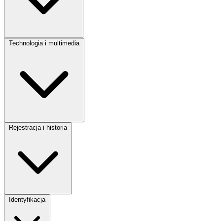
Skrzynia biegów:
Automatyczna
Technologia i multimedia
Rejestracja i historia
Rok produkcji:
2017
Identyfikacja
Przebieg:
170188 km
Kraj pochodzenia:
D