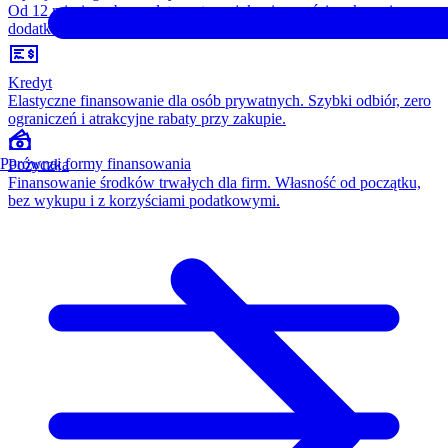
Od 12 miesięcy, bez opłaty wstępnej, konieczności wykupu i
dodatkowych kosztów. Wszystko w cenie raty.
Kredyt
Elastyczne finansowanie dla osób prywatnych. Szybki odbiór, zero
ograniczeń i atrakcyjne rabaty przy zakupie.
Porównaj formy finansowania
Pożyczka
Finansowanie środków trwałych dla firm. Własność od początku,
bez wykupu i z korzyściami podatkowymi.