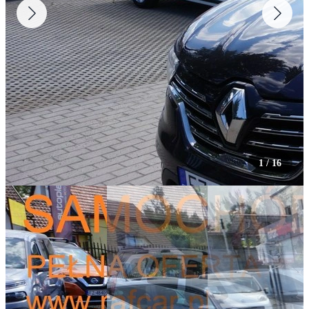
1
/
16