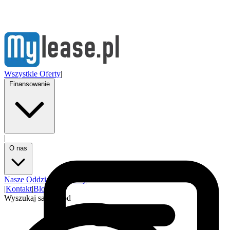
Wszystkie Oferty
|
Finansowanie
|
O nas
Nasze Oddziały
Partnerzy
|
Kontakt
|
Blog
Wyszukaj samochód