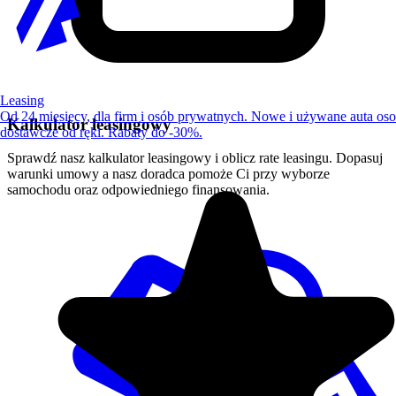
Leasing
Od 24 miesięcy, dla firm i osób prywatnych. Nowe i używane auta os
Kalkulator leasingowy
dostawcze od ręki. Rabaty do -30%.
Sprawdź nasz kalkulator leasingowy i oblicz rate leasingu. Dopasuj
warunki umowy a nasz doradca pomoże Ci przy wyborze
samochodu oraz odpowiedniego finansowania.